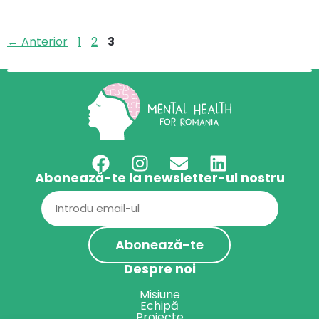
Pagina
Pagina
Pagina
←
Anterior
1
2
3
Abonează-te la newsletter-ul nostru
Email
(Required)
Despre noi
Misiune
Echipă
Proiecte