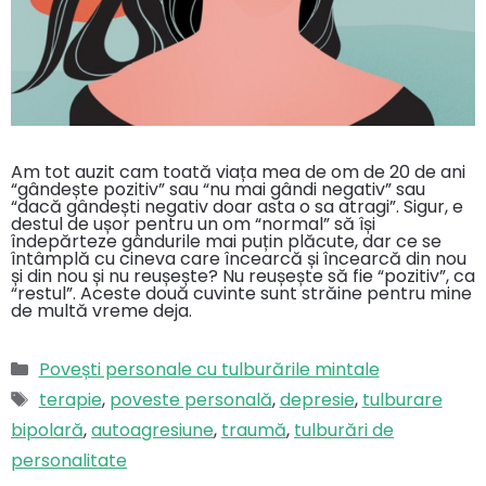
Am tot auzit cam toată viața mea de om de 20 de ani
“gândește pozitiv” sau “nu mai gândi negativ” sau
“dacă gândești negativ doar asta o sa atragi”. Sigur, e
destul de ușor pentru un om “normal” să își
îndepărteze gândurile mai puțin plăcute, dar ce se
întâmplă cu cineva care încearcă și încearcă din nou
și din nou și nu reușește? Nu reușește să fie “pozitiv”, ca
“restul”. Aceste două cuvinte sunt străine pentru mine
de multă vreme deja.
Categorii
Povești personale cu tulburările mintale
Etichete
terapie
,
poveste personală
,
depresie
,
tulburare
bipolară
,
autoagresiune
,
traumă
,
tulburări de
personalitate