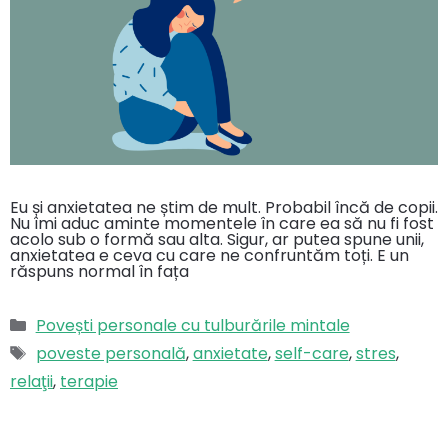
Eu și anxietatea ne știm de mult. Probabil încă de copii.
Nu îmi aduc aminte momentele în care ea să nu fi fost
acolo sub o formă sau alta. Sigur, ar putea spune unii,
anxietatea e ceva cu care ne confruntăm toți. E un
răspuns normal în fața
Categorii
Povești personale cu tulburările mintale
Etichete
poveste personală
,
anxietate
,
self-care
,
stres
,
relaţii
,
terapie