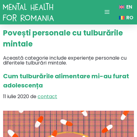
Sari
EN
la
conținut
Menu
RO
Povești personale cu tulburările
mintale
Această categorie include experiențe personale cu
diferitele tulburări mintale.
Cum tulburările alimentare mi-au furat
adolescența
11 iulie 2020
de
contact