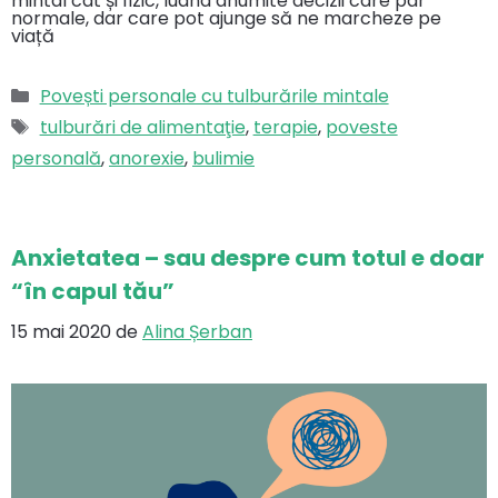
mintal cât și fizic, luând anumite decizii care par
normale, dar care pot ajunge să ne marcheze pe
viață
Categorii
Povești personale cu tulburările mintale
Etichete
tulburări de alimentaţie
,
terapie
,
poveste
personală
,
anorexie
,
bulimie
Anxietatea – sau despre cum totul e doar
“în capul tău”
15 mai 2020
de
Alina Șerban