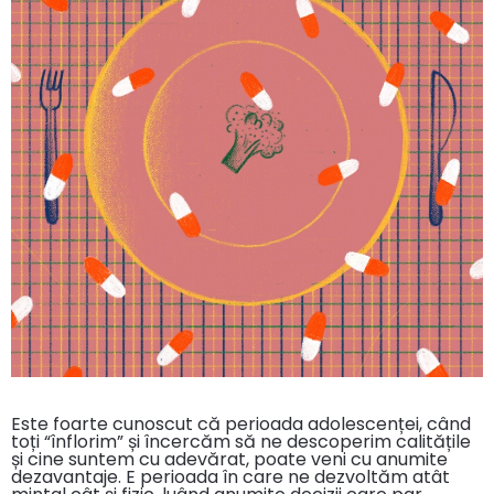
Este foarte cunoscut că perioada adolescenței, când
toți “înflorim” și încercăm să ne descoperim calitățile
și cine suntem cu adevărat, poate veni cu anumite
dezavantaje. E perioada în care ne dezvoltăm atât