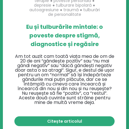
terapie
●
poveste personală
●
depresie
●
tulburare bipolară
●
autoagresiune
●
traumă
●
tulburări
de personalitate
Eu și tulburările mintale: o
poveste despre stigmă,
diagnostice și regăsire
Am tot auzit cam toată viața mea de om de
20 de ani “gândește pozitiv” sau “nu mai
gândi negativ” sau “dacă gândești negativ
doar asta o sa atragi”. Sigur, e destul de ușor
pentru un om “normal” să își îndepărteze
gândurile mai puțin plăcute, dar ce se
întâmplă cu cineva care încearcă și
încearcă din nou și din nou și nu reușește?
Nu reușește să fie “pozitiv”, ca “restul”.
Aceste două cuvinte sunt străine pentru
mine de multă vreme deja.
Citește articolul