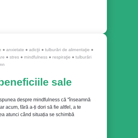
e
●
anxietate
●
adicţii
●
tulburări de alimentaţie
●
are
●
stres
●
mindfulness
●
respiraţie
●
tulburări
mn
eneficiile sale
e, spunea despre mindfulness că “înseamnă
 acum, fără a-ți dori să fie altfel, a te
stea atunci când situația se schimbă