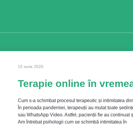
15 iunie 2020
Terapie online în vreme
Cum s-a schimbat procesul terapeutic și intimitatea din
În perioada pandemiei, terapeuții au mutat toate ședinț
sau WhatsApp Video. Astfel, pacienții fie au continuat șe
Am întrebat psihologii cum se schimbă intimitatea în