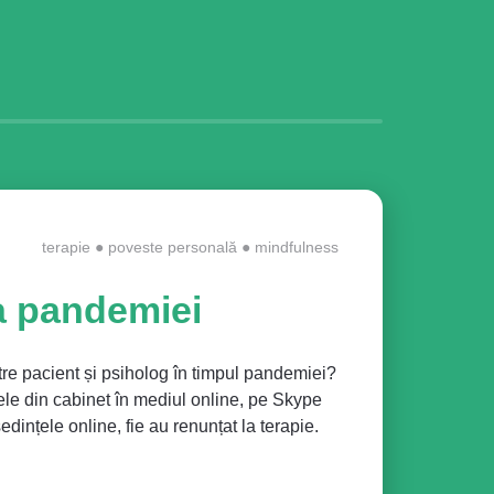
terapie
●
poveste personală
●
mindfulness
a pandemiei
tre pacient și psiholog în timpul pandemiei?
ele din cabinet în mediul online, pe Skype
dințele online, fie au renunțat la terapie.