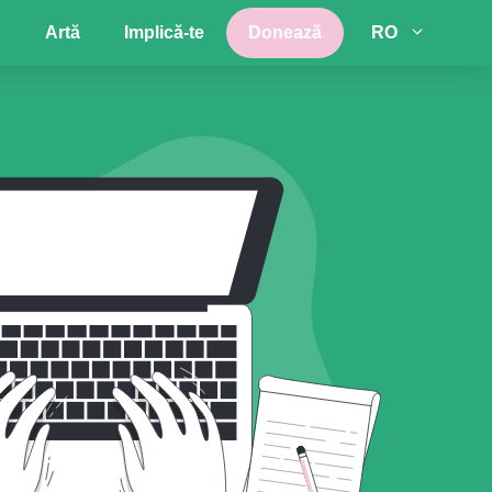
Artă
Implică-te
Donează
RO