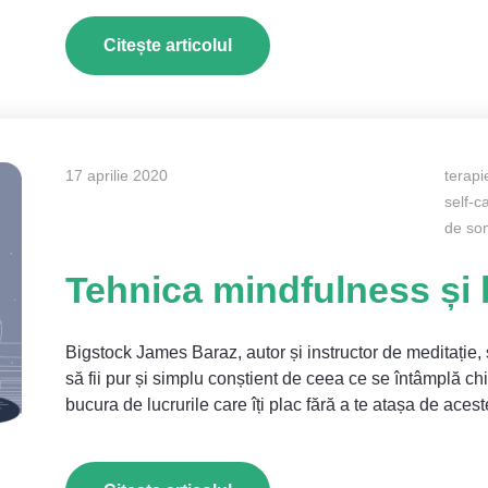
Citește articolul
17 aprilie 2020
terapi
self-c
de so
Tehnica mindfulness și b
Bigstock James Baraz, autor și instructor de meditați
să fii pur și simplu conștient de ceea ce se întâmplă chiar
bucura de lucrurile care îți plac fără a te atașa de ace