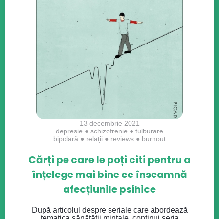
13 decembrie 2021
depresie
●
schizofrenie
●
tulburare
bipolară
●
relaţii
●
reviews
●
burnout
Cărți pe care le poți citi pentru a
înțelege mai bine ce înseamnă
afecțiunile psihice
După articolul despre seriale care abordează
tematica sănătății mintale, continui seria