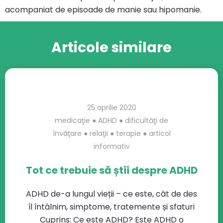
acompaniat de episoade de manie sau hipomanie.
Articole similare
25 aprilie 2020
medicaţie
●
ADHD
●
dificultăţi de
învăţare
●
relaţii
●
terapie
●
articol
informativ
Tot ce trebuie să știi despre ADHD
ADHD de-a lungul vieții – ce este, cât de des
îl întâlnim, simptome, tratemente și sfaturi
Cuprins: Ce este ADHD? Este ADHD o