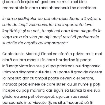
și care să le ajute să gestioneze mult mai bine
momentele în care rana abandonului se deschidea.
În urma ședințelor de psihoterapie, Elena a învățat o
serie de lecții valoroase, iar trei importante le-a
împărtășit și cu noi: „tu ești cel care face alegerile în
viața ta; a da vina pe alții nu-ți rezolvă problemele
și rănile de orgoliu au importanță.”
Confesiunile Mariei și Elenei ne oferă o privire mult mai
clară asupra modului în care borderline îți poate
influența viața înainte și după primirea unui diagnostic.
Primirea diagnosticului de BPD poate fi grea de digerat
la început, dar cu timpul poate deveni o eliberare,
întrucât problemele de care suferi au un nume și poți
începe cu pași mărunți, dar siguri, să lucrezi la ele sub
ghidarea unui psihoterapeut, așa cum au reușit
persoanele intervievate. Și, nu uita, încearcă să fii