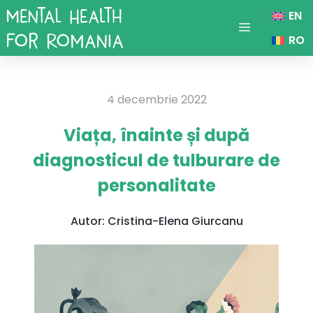
Sari
EN
la
Menu
RO
conținut
4 decembrie 2022
Viața, înainte și după
diagnosticul de tulburare de
personalitate
Autor:
Cristina-Elena Giurcanu