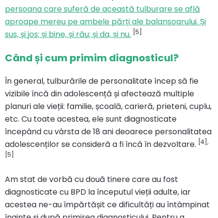
persoana care suferă de această tulburare se află
aproape mereu pe ambele părți ale balansoarului. Și
[5]
sus, și jos; și bine, și rău; și da, și nu.
Când și cum primim diagnosticul?
În general, tulburările de personalitate încep să fie
vizibile încă din adolescență și afectează multiple
planuri ale vieții: familie, școală, carieră, prieteni, cuplu,
etc. Cu toate acestea, ele sunt diagnosticate
începând cu vârsta de 18 ani deoarece personalitatea
[4],
adolescenților se consideră a fi încă în dezvoltare.
[5]
Am stat de vorbă cu două tinere care au fost
diagnosticate cu BPD la începutul vieții adulte, iar
acestea ne-au împărtășit ce dificultăți au întâmpinat
înainte și după primirea diagnosticului. Pentru a