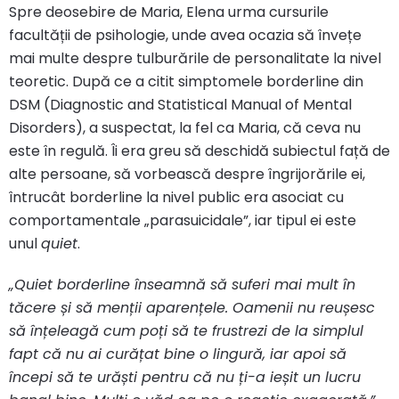
Spre deosebire de Maria, Elena urma cursurile
facultății de psihologie, unde avea ocazia să învețe
mai multe despre tulburările de personalitate la nivel
teoretic. După ce a citit simptomele borderline din
DSM (Diagnostic and Statistical Manual of Mental
Disorders), a suspectat, la fel ca Maria, că ceva nu
este în regulă. Îi era greu să deschidă subiectul față de
alte persoane, să vorbească despre îngrijorările ei,
întrucât borderline la nivel public era asociat cu
comportamentale „parasuicidale”, iar tipul ei este
unul
quiet
.
„Quiet borderline înseamnă să suferi mai mult în
tăcere și să menții aparențele. Oamenii nu reușesc
să înțeleagă cum poți să te frustrezi de la simplul
fapt că nu ai curățat bine o lingură, iar apoi să
începi să te urăști pentru că nu ți-a ieșit un lucru