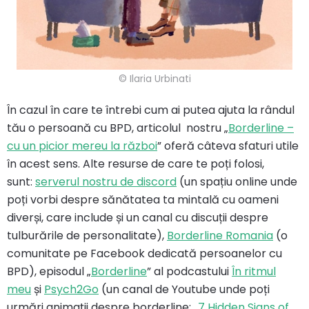
© Ilaria Urbinati
În cazul în care te întrebi cum ai putea ajuta la rândul
tău o persoană cu BPD, articolul nostru „
Borderline –
cu un picior mereu la război
” oferă câteva sfaturi utile
în acest sens. Alte resurse de care te poți folosi,
sunt:
serverul nostru de discord
(un spațiu online unde
poți vorbi despre sănătatea ta mintală cu oameni
diverși, care include și un canal cu discuții despre
tulburările de personalitate),
Borderline Romania
(o
comunitate pe Facebook dedicată persoanelor cu
BPD), episodul „
Borderline
” al podcastului
În ritmul
meu
și
Psych2Go
(un canal de Youtube unde poți
urmări animații despre borderline: „
7 Hidden Signs of