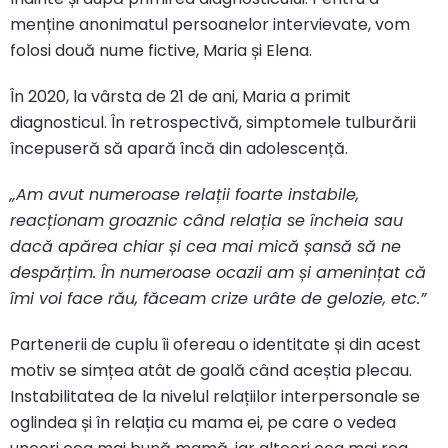
menține anonimatul persoanelor intervievate, vom
folosi două nume fictive, Maria și Elena.
În 2020, la vârsta de 21 de ani, Maria a primit
diagnosticul. În retrospectivă, simptomele tulburării
începuseră să apară încă din adolescență.
„Am avut numeroase relații foarte instabile,
reacționam groaznic când relația se încheia sau
dacă apărea chiar și cea mai mică șansă să ne
despărțim. În numeroase ocazii am și amenințat că
îmi voi face rău, făceam crize urâte de gelozie, etc.”
Partenerii de cuplu îi ofereau o identitate și din acest
motiv se simțea atât de goală când aceștia plecau.
Instabilitatea de la nivelul relațiilor interpersonale se
oglindea și în relația cu mama ei, pe care o vedea