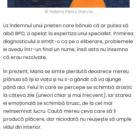
© Helena Pérez García
La îndemnul unui prieten care bănuia că ar putea să
aibă BPD, a apelat la expertiza unui specialist. Primirea
diagnosticului a simțit-o ca pe o eliberare, problemele
ei aveau într-un final un nume, însă asta nu însemna
că erau rezolvate.
În prezent, Maria se simte pierdută deoarece mereu
plănuia să își ia viața și nu s-a gândit că va ajunge
până aici. Felul în care se percepe se schimbă drastic
la câteva zile (uneori chiar și mai frecvent), iar starea
ei emoțională se schimbă brusc, de la cel mai
neînsemnat lucru. Caută mereu ceva care să îi
producă plăcere, dar niciodată nu reușește să umple
vidul din interior.