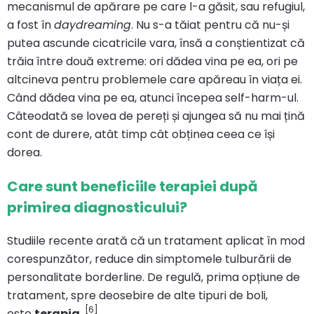
mecanismul de apărare pe care l-a găsit, sau refugiul,
a fost în
daydreaming
. Nu s-a tăiat pentru că nu-și
putea ascunde cicatricile vara, însă a conștientizat că
trăia între două extreme: ori dădea vina pe ea, ori pe
altcineva pentru problemele care apăreau în viața ei.
Când dădea vina pe ea, atunci începea self-harm-ul.
Câteodată se lovea de pereți și ajungea să nu mai țină
cont de durere, atât timp cât obținea ceea ce își
dorea.
Care sunt beneficiile terapiei după
primirea diagnosticului?
Studiile recente arată că un tratament aplicat în mod
corespunzător, reduce din simptomele tulburării de
personalitate borderline. De regulă, prima opțiune de
tratament, spre deosebire de alte tipuri de boli,
[6]
este
terapia
.