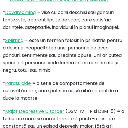
*
Daydreaming
= vise cu ochii deschiși sau gânduri
fanteziste, aparent lipsite de scop, care satisfac
dorințele, așteptările, individului în planul imaginației.
*
Splitting
= este un termen folosit în psihiatrie pentru
a descrie incapacitatea unei persoane de avea
gânduri, sentimente sau credințe opuse. Unii ar putea
spune că persoana vede lumea în termeni de alb și
negru, totul sau nimic.
*
Parasuicide
= o serie de comportamente de
autovătămare, care pot sau nu să aibă scopul de a
duce la moarte.
*
Major Depressive Disorder
(DSM-IV-TR și DSM-5) = o
tulburare care se caracterizează printr-o tristețe
constantă sau un episod depresiv major, fără a fi