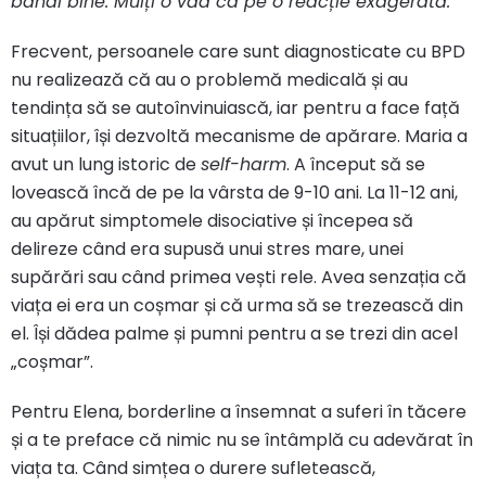
banal bine. Mulți o văd ca pe o reacție exagerată.”
Frecvent, persoanele care sunt diagnosticate cu BPD
nu realizează că au o problemă medicală și au
tendința să se autoînvinuiască, iar pentru a face față
situațiilor, își dezvoltă mecanisme de apărare. Maria a
avut un lung istoric de
self-harm
. A început să se
lovească încă de pe la vârsta de 9-10 ani. La 11-12 ani,
au apărut simptomele disociative și începea să
delireze când era supusă unui stres mare, unei
supărări sau când primea vești rele. Avea senzația că
viața ei era un coșmar și că urma să se trezească din
el. Își dădea palme și pumni pentru a se trezi din acel
„coșmar”.
Pentru Elena, borderline a însemnat a suferi în tăcere
și a te preface că nimic nu se întâmplă cu adevărat în
viața ta. Când simțea o durere sufletească,