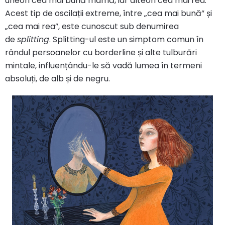
uneori cea mai bună mamă, iar alteori cea mai rea.
Acest tip de oscilații extreme, între „cea mai bună” și
„cea mai rea”, este cunoscut sub denumirea
de
splitting
. Splitting-ul este un simptom comun în
rândul persoanelor cu borderline și alte tulburări
mintale, influențându-le să vadă lumea în termeni
absoluți, de alb și de negru.