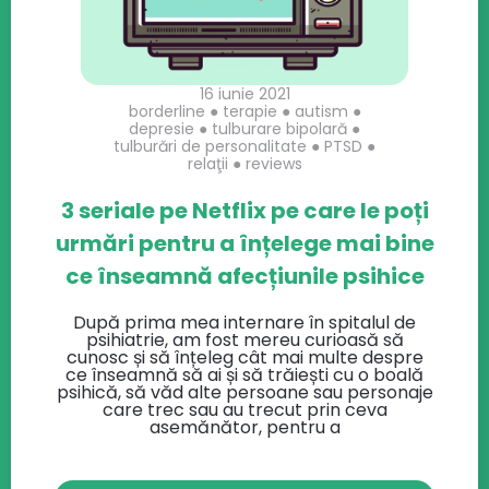
16 iunie 2021
borderline
●
terapie
●
autism
●
depresie
●
tulburare bipolară
●
tulburări de personalitate
●
PTSD
●
relaţii
●
reviews
3 seriale pe Netflix pe care le poți
urmări pentru a înțelege mai bine
ce înseamnă afecțiunile psihice
După prima mea internare în spitalul de
psihiatrie, am fost mereu curioasă să
cunosc și să înțeleg cât mai multe despre
ce înseamnă să ai și să trăiești cu o boală
psihică, să văd alte persoane sau personaje
care trec sau au trecut prin ceva
asemănător, pentru a