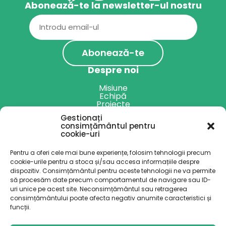
Abonează-te la newsletter-ul nostru
Email
(Required)
Despre noi
Misiune
Echipă
Proiecte
Rapoarte anuale
Gestionați
Servicii
consimțământul pentru
cookie-uri
Harta specialiștilor
Alte servicii
Pentru a oferi cele mai bune experiențe, folosim tehnologii precum
Resurse
cookie-urile pentru a stoca și/sau accesa informațiile despre
dispozitiv. Consimțământul pentru aceste tehnologii ne va permite
Blog
Podcast
să procesăm date precum comportamentul de navigare sau ID-
Implică-te
uri unice pe acest site. Neconsimțământul sau retragerea
consimțământului poate afecta negativ anumite caracteristici și
funcții.
Donează