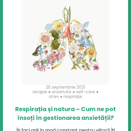
25 septembrie 2021
terapie
●
anxietate
●
self-care
●
stres
●
respiraţie
Respirația și natura – Cum ne pot
însoți în gestionarea anxietății?
Îți faci griji în mod constant pentru viitor? Îți