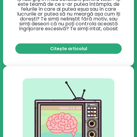
este teamă de ce s-ar putea întâmpla, de
felurile în care ai putea eșua sau în care
lucrurile ar putea să nu meargă așa cum îți
dorești? Te simți neliniștit fără motiv, sau
simți deseori că nu poți controla această
îngrijorare excesivă? Te simți iritat, obosit
Citește articolul