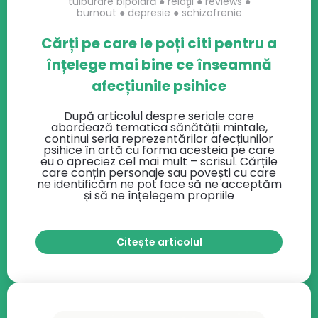
tulburare bipolară
●
relaţii
●
reviews
●
burnout
●
depresie
●
schizofrenie
Cărți pe care le poți citi pentru a
înțelege mai bine ce înseamnă
afecțiunile psihice
După articolul despre seriale care
abordează tematica sănătății mintale,
continui seria reprezentărilor afecțiunilor
psihice în artă cu forma acesteia pe care
eu o apreciez cel mai mult – scrisul. Cărțile
care conțin personaje sau povești cu care
ne identificăm ne pot face să ne acceptăm
și să ne înțelegem propriile
Citește articolul