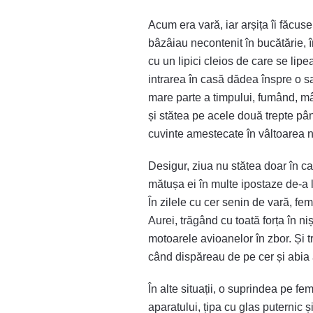
Acum era vară, iar arșița îi făcuse
bâzâiau necontenit în bucătărie, î
cu un lipici cleios de care se lipe
intrarea în casă dădea înspre o sa
mare parte a timpului, fumând, mâ
și stătea pe acele două trepte până
cuvinte amestecate în vâltoarea ne
Desigur, ziua nu stătea doar în c
mătușa ei în multe ipostaze de-a l
În zilele cu cer senin de vară, fem
Aurei, trăgând cu toată forța în n
motoarele avioanelor în zbor. Și 
când dispăreau de pe cer și abia a
În alte situații, o suprindea pe fe
aparatului, țipa cu glas puternic