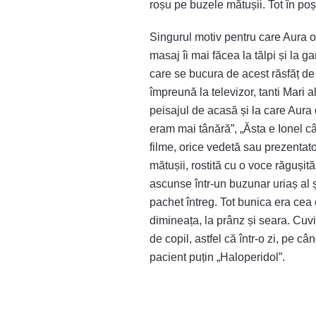
roșu pe buzele mătușii. Tot în poșe
Singurul motiv pentru care Aura o 
masaj îi mai făcea la tălpi și la
care se bucura de acest răsfăț de 
împreună la televizor, tanti Mari a
peisajul de acasă și la care Aur
eram mai tânără”, „Ăsta e Ionel cân
filme, orice vedetă sau prezentato
mătușii, rostită cu o voce răgușită
ascunse într-un buzunar uriaș al ș
pachet întreg. Tot bunica era cea
dimineața, la prânz și seara. Cuvin
de copil, astfel că într-o zi, pe 
pacient puțin „Haloperidol”.