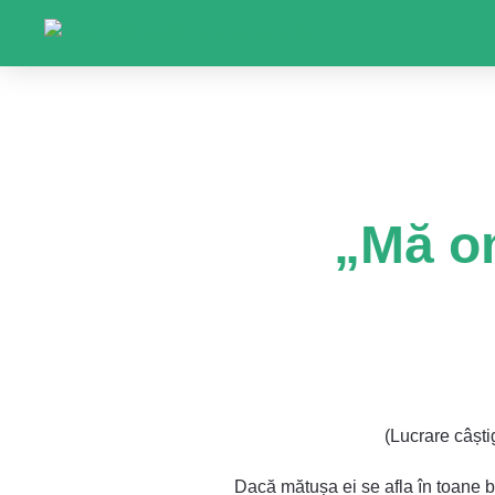
Sari
la
conținut
„Mă o
(Lucrare câșt
Dacă mătușa ei se afla în toane bu