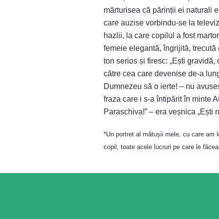
mărturisea că părinții ei natural
care auzise vorbindu-se la televiz
hazlii, la care copilul a fost marto
femeie elegantă, îngrijită, trecu
ton serios și firesc: „Ești gravid
către cea care devenise de-a lung
Dumnezeu să o ierte! – nu avusese
fraza care i s-a întipărit în mint
Paraschiva!” – era veșnica „Ești
*Un portret al mătușii mele, cu care am 
copil, toate acele lucruri pe care le făc