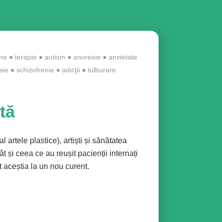
ine
●
terapie
●
autism
●
anorexie
●
anxietate
sie
●
schizofrenie
●
adicţii
●
tulburare
ă
rtă
l artele plastice), artiști și sănătatea
ât și ceea ce au reușit pacienții internați
t aceștia la un nou curent.