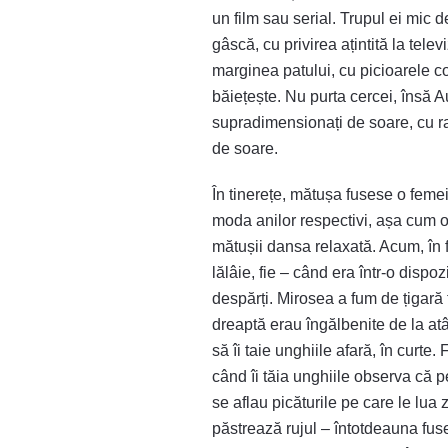
un film sau serial. Trupul ei mic d
gâscă, cu privirea ațintită la tele
marginea patului, cu picioarele co
băiețește. Nu purta cercei, însă 
supradimensionați de soare, cu ram
de soare.
În tinerețe, mătușa fusese o femei
moda anilor respectivi, așa cum o 
mătușii dansa relaxată. Acum, în f
lălâie, fie – când era într-o disp
despărți. Mirosea a fum de țigară 
dreaptă erau îngălbenite de la at
să îi taie unghiile afară, în curte
când îi tăia unghiile observa că p
se aflau picăturile pe care le lua 
păstrează rujul – întotdeauna fus