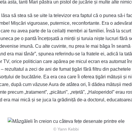
ta asta, tanti Mari păstra un pistol de jucărie și multe alte nimic
lăsa să stea să se uite la televizor era faptul că o punea să-i fa
 gambe! Mișcări viguroase, puternice, reconfortante. Era o adevăr
care nu avea parte de la ceilalți membri ai familiei. Însă la scu
luneca pe o pantă încețoșată a minții și turuia niște lucruri fără
a devenise imună. Cu alte cuvinte, nu prea le mai băga în seamă
d era mai tânăr”, spunea referindu-se la fratele ei, adică la tatăl
r TV, orice politician care apărea pe micul ecran era automat în
 – rezultatul a zeci de ani de fumat țigări fără filtru din pachetel
orțului de bucătărie. Ea era cea care îi oferea țigări mătușii și
 care, după cum văzuse Aura de atâtea ori, îi dădea mătușii med
te precum „tratament”, „picături”, „rețetă”, „Haloperidol” erau ros
când era mai mică și se juca la grădiniță de-a doctorul, educatoare
© Yann Kebbi