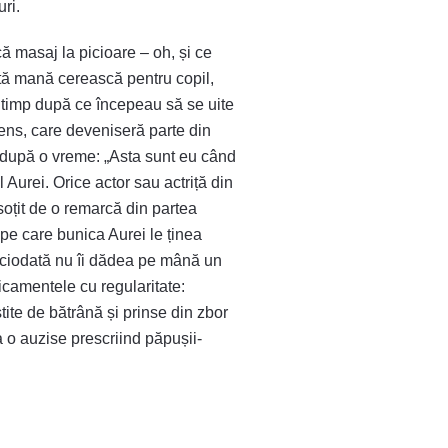
uri.
că masaj la picioare – oh, și ce
ată mană cerească pentru copil,
rt timp după ce începeau să se uite
 sens, care deveniseră parte din
 după o vreme: „Asta sunt eu când
 Aurei. Orice actor sau actriță din
soțit de o remarcă din partea
e pe care bunica Aurei le ținea
 niciodată nu îi dădea pe mână un
icamentele cu regularitate:
tite de bătrână și prinse din zbor
a o auzise prescriind păpușii-