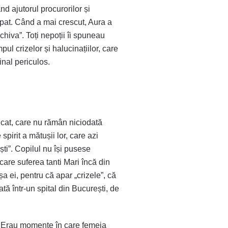
nd ajutorul procurorilor și
pat. Când a mai crescut, Aura a
chiva”. Toți nepoții îi spuneau
l crizelor și halucinațiilor, care
nal periculos.
icat, care nu rămân niciodată
pirit a mătușii lor, care azi
ești”. Copilul nu își pusese
care suferea tanti Mari încă din
a ei, pentru că apar „crizele”, că
ată într-un spital din București, de
ă. Erau momente în care femeia