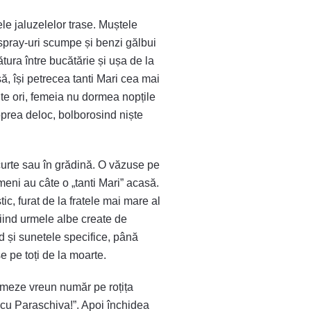
ele jaluzelelor trase. Muștele
 spray-uri scumpe și benzi gălbui
ătura între bucătărie și ușa de la
ă, își petrecea tanti Mari cea mai
te ori, femeia nu dormea nopțile
 oprea deloc, bolborosind niște
curte sau în grădină. O văzuse pe
meni au câte o „tanti Mari” acasă.
tic, furat de la fratele mai mare al
fiind urmele albe create de
d și sunetele specifice, până
e pe toți de la moarte.
formeze vreun număr pe roțița
scu Paraschiva!”. Apoi închidea