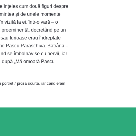
de înțeles cum două figuri despre
și amintea și de unele momente
 vizită la ei, într-o vară – o
ta proeminentă, decretând pe un
e sau furioase erau îndreptate
anume Pascu Paraschiva. Bătrâna –
nd se îmbolnăvise cu nervii, iar
oilea după „Mă omoară Pascu
 portret / proza scurtă, iar când eram