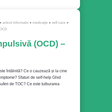
●
articol informativ
●
medicaţie
●
self-care
●
OCD
mpulsivă (OCD) –
te întălnită? Ce o cauzează și la cine
mptome? Sfaturi de self-help Ghid
 suferi de TOC? Ce este tulburarea