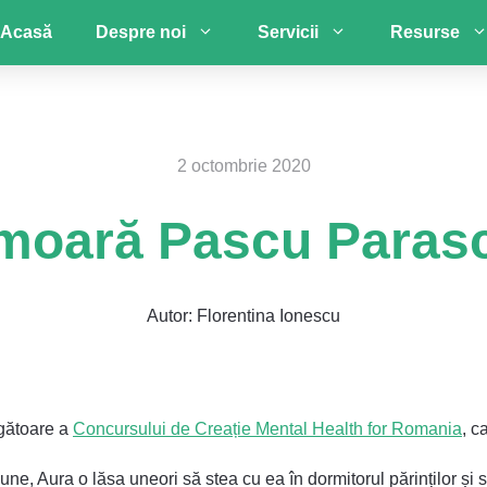
Acasă
Despre noi
Servicii
Resurse
2 octombrie 2020
moară Pascu Parasc
Autor:
Florentina Ionescu
igătoare a
Concursului de Creație Mental Health for Romania
, c
ne, Aura o lăsa uneori să stea cu ea în dormitorul părinților și s