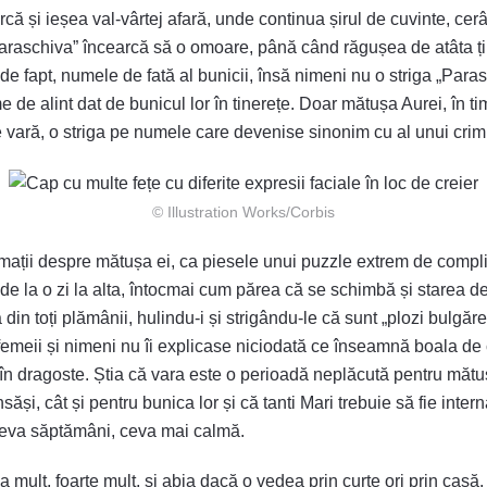
urcă și ieșea val-vârtej afară, unde continua șirul de cuvinte, cerâ
Paraschiva” încearcă să o omoare, până când răgușea de atâta ți
e fapt, numele de fată al bunicii, însă nimeni nu o striga „Paras
 alint dat de bunicul lor în tinerețe. Doar mătușa Aurei, în timpu
 vară, o striga pe numele care devenise sinonim cu al unui crimi
© Illustration Works/Corbis
ormații despre mătușa ei, ca piesele unui puzzle extrem de compl
e la o zi la alta, întocmai cum părea că se schimbă și starea de s
a din toți plămânii, hulindu-i și strigându-le că sunt „plozi bulgăr
femeii și nimeni nu îi explicase niciodată ce înseamnă boala de 
 în dragoste. Știa că vara este o perioadă neplăcută pentru mătuș
săși, cât și pentru bunica lor și că tanti Mari trebuie să fie intern
teva săptămâni, ceva mai calmă.
a mult, foarte mult, și abia dacă o vedea prin curte ori prin cas