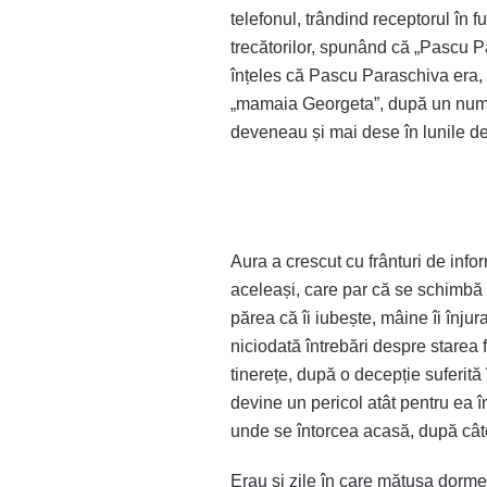
telefonul, trândind receptorul în f
trecătorilor, spunând că „Pascu 
înțeles că Pascu Paraschiva era, d
„mamaia Georgeta”, după un nume de
deveneau și mai dese în lunile de
Aura a crescut cu frânturi de inf
aceleași, care par că se schimbă d
părea că îi iubește, mâine îi înjur
niciodată întrebări despre starea 
tinerețe, după o decepție suferită
devine un pericol atât pentru ea în
unde se întorcea acasă, după câ
Erau și zile în care mătușa dorme