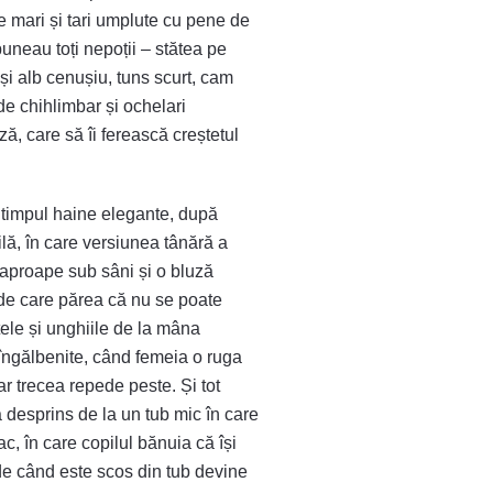
ne mari și tari umplute cu pene de
puneau toți nepoții – stătea pe
și alb cenușiu, tuns scurt, cam
de chihlimbar și ochelari
ă, care să îi ferească creștetul
t timpul haine elegante, după
lă, în care versiunea tânără a
ă aproape sub sâni și o bluză
, de care părea că nu se poate
tele și unghiile de la mâna
îngălbenite, când femeia o ruga
dar trecea repede peste. Și tot
a desprins de la un tub mic în care
ac, în care copilul bănuia că își
de când este scos din tub devine