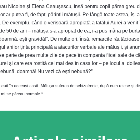
i erau Nicolae și Elena Ceaușescu, însă pentru copil părea greu 
or ar putea fi, de fapt, părinții mătușii. Pe lângă toate astea, î
r. De exemplu, când o verișoară apropiată a tatălui Aurei a venit în
tă de 50 de ani – mătușa s-a apropiat de ea, i-a pus mâna pe bur
ă, doamnă, ești gravidă!”. De multe ori, însă, remarcile răutăcioas
ul anilor ținta principală a atacurilor verbale ale mătușii, și 
 parte de prea multe zile de pace în compania fiicei sale de câ
e Aurei și care era rostită cel mai des în casa lor – pe locul al d
 nebună, doamnă! Nu vezi că ești nebună?”
locuit în aceeași casă. Mătușa suferea de schizofrenie, după cum reiese și din
ea mi se păreau normale.*