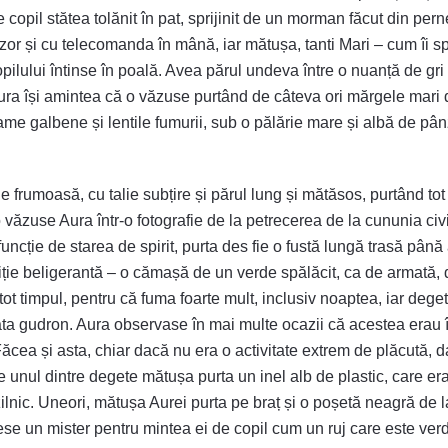
e copil stătea tolănit în pat, sprijinit de un morman făcut din per
vizor și cu telecomanda în mână, iar mătușa, tanti Mari – cum îi s
pilului întinse în poală. Avea părul undeva între o nuanță de gri 
Aura își amintea că o văzuse purtând de câteva ori mărgele mari 
e galbene și lentile fumurii, sub o pălărie mare și albă de pânz
e frumoasă, cu talie subțire și părul lung și mătăsos, purtând to
văzuse Aura într-o fotografie de la petrecerea de la cununia civi
uncție de starea de spirit, purta des fie o fustă lungă trasă pân
oziție beligerantă – o cămașă de un verde spălăcit, ca de armată
tot timpul, pentru că fuma foarte mult, inclusiv noaptea, iar dege
âta gudron. Aura observase în mai multe ocazii că acestea erau 
. Făcea și asta, chiar dacă nu era o activitate extrem de plăcută, 
e unul dintre degete mătușa purta un inel alb de plastic, care er
zilnic. Uneori, mătușa Aurei purta pe braț și o poșetă neagră de l
ese un mister pentru mintea ei de copil cum un ruj care este ver