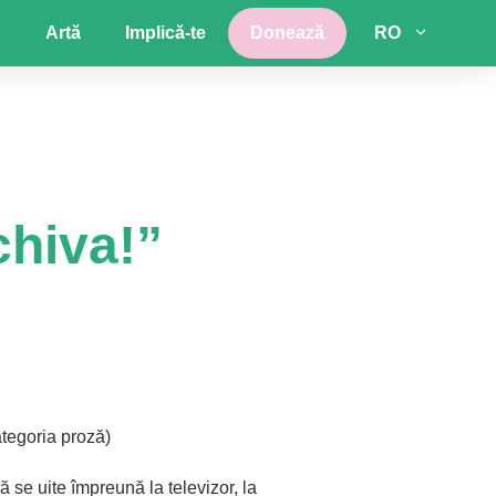
Artă
Implică-te
Donează
RO
hiva!”
ategoria proză)
ă se uite împreună la televizor, la