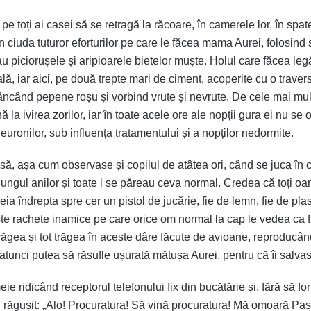
 pe toți ai casei să se retragă la răcoare, în camerele lor, în spat
n ciuda tuturor eforturilor pe care le făcea mama Aurei, folosind
au piciorușele și aripioarele bietelor muște. Holul care făcea leg
lă, iar aici, pe două trepte mari de ciment, acoperite cu o travers
ncând pepene roșu și vorbind vrute și nevrute. De cele mai mul
 la ivirea zorilor, iar în toate acele ore ale nopții gura ei nu se
uronilor, sub influența tratamentului și a nopților nedormite.
asă, așa cum observase și copilul de atâtea ori, când se juca în 
ungul anilor și toate i se păreau ceva normal. Credea că toți oa
eia îndrepta spre cer un pistol de jucărie, fie de lemn, fie de plas
iște rachete inamice pe care orice om normal la cap le vedea ca 
trăgea și tot trăgea în aceste dâre făcute de avioane, reproducân
tunci putea să răsufle ușurată mătușa Aurei, pentru că îi salvas
meie ridicând receptorul telefonului fix din bucătărie și, fără să 
 și răgușit: „Alo! Procuratura! Să vină procuratura! Mă omoară Pa