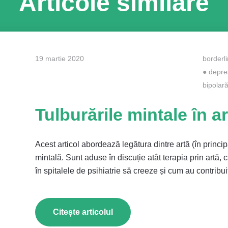
Articole similare
19 martie 2020
borderl
●
depre
bipolar
Tulburările mintale în a
Acest articol abordează legătura dintre artă (în principa
mintală. Sunt aduse în discuție atât terapia prin artă, c
în spitalele de psihiatrie să creeze și cum au contribui
Citește articolul