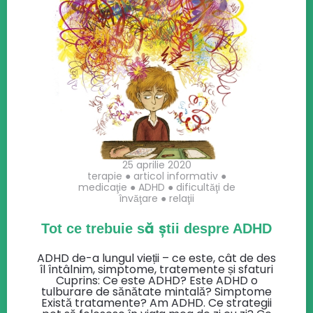
25 aprilie 2020
terapie
●
articol informativ
●
medicaţie
●
ADHD
●
dificultăţi de
învăţare
●
relaţii
Tot ce trebuie să știi despre ADHD
ADHD de-a lungul vieții – ce este, cât de des
îl întâlnim, simptome, tratemente și sfaturi
Cuprins: Ce este ADHD? Este ADHD o
tulburare de sănătate mintală? Simptome
Există tratamente? Am ADHD. Ce strategii