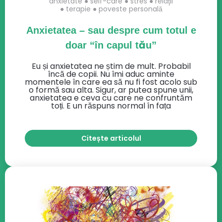
anxietate
●
self-care
●
stres
●
relaţii
●
terapie
●
poveste personală
Anxietatea – sau despre cum totul e
doar “în capul tău”
Eu și anxietatea ne știm de mult. Probabil
încă de copii. Nu îmi aduc aminte
momentele în care ea să nu fi fost acolo sub
o formă sau alta. Sigur, ar putea spune unii,
anxietatea e ceva cu care ne confruntăm
toți. E un răspuns normal în fața
Citește articolul