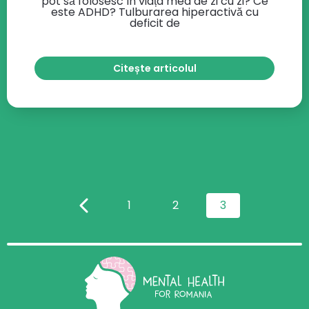
pot să folosesc în viața mea de zi cu zi? Ce
este ADHD? Tulburarea hiperactivă cu
deficit de
Citește articolul
1
2
3