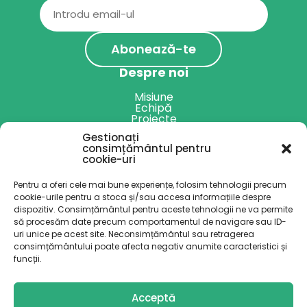
Email
(Required)
Despre noi
Misiune
Echipă
Proiecte
Rapoarte anuale
Gestionați
Servicii
consimțământul pentru
cookie-uri
Harta specialiștilor
Alte servicii
Pentru a oferi cele mai bune experiențe, folosim tehnologii precum
Resurse
cookie-urile pentru a stoca și/sau accesa informațiile despre
dispozitiv. Consimțământul pentru aceste tehnologii ne va permite
Blog
Podcast
să procesăm date precum comportamentul de navigare sau ID-
Implică-te
uri unice pe acest site. Neconsimțământul sau retragerea
consimțământului poate afecta negativ anumite caracteristici și
funcții.
Donează
Acceptă