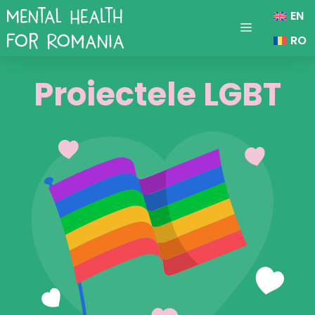
Sari
EN
la
conținut
Menu
RO
Proiectele LGBT