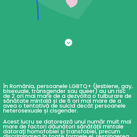
În România, persoanele LGBTQ+ (lesbiene, gay,
bisexuale, transgender sau queer) au un risc
de 2 ori mai mare de a dezvolta o tulburare de
sănătate mintală și de 6 ori mai mare de a
avea o tentativă de suicid decât persoanele
heterosexuale și cisgender.
Acest lucru se datorează unui număr mult mai
mare de factori dăunători sănătății mintale
datorați homofobiei și transfobiei, precum
discriminarea în toate formele ei, respingerea