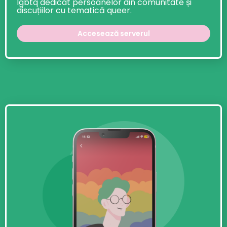
lgbtq dedicat persoanelor din comunitate și
discuțiilor cu tematică queer.
Accesează serverul