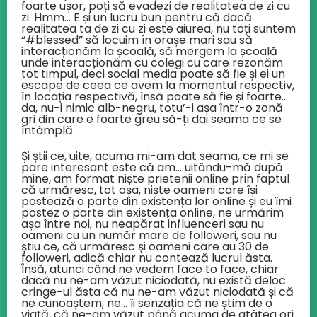
foarte ușor, poți să evadezi de realitatea de zi cu
zi. Hmm… E și un lucru bun pentru că dacă
realitatea ta de zi cu zi este aiurea, nu toți suntem
“#blessed” să locuim în orașe mari sau să
interacționăm la școală, să mergem la școală
unde interacționăm cu colegi cu care rezonăm
tot timpul, deci social media poate să fie și ei un
escape de ceea ce avem la momentul respectiv,
în locația respectivă, însă poate să fie și foarte…
da, nu-i nimic alb-negru, totu’-i așa într-o zonă
gri din care e foarte greu să-ți dai seama ce se
întâmplă.
Și știi ce, uite, acuma mi-am dat seama, ce mi se
pare interesant este că am… uitându-mă după
mine, am format niște prietenii online prin faptul
că urmăresc, tot așa, niște oameni care își
postează o parte din existența lor online și eu îmi
postez o parte din existența online, ne urmărim
așa între noi, nu neapărat influenceri sau nu
oameni cu un număr mare de followeri, sau nu
știu ce, că urmăresc și oameni care au 30 de
followeri, adică chiar nu contează lucrul ăsta.
Însă, atunci când ne vedem face to face, chiar
dacă nu ne-am văzut niciodată, nu există deloc
cringe-ul ăsta că nu ne-am văzut niciodată și că
ne cunoaștem, ne… îi senzația că ne știm de o
viață, că ne-am văzut până acuma de atâtea ori.