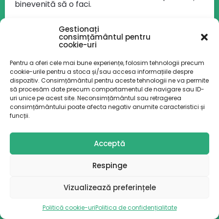
binevenită să o faci.
Irina
:
Citeam ieri într-o carte că ajungem să
vorbim despre sănătatea mintală atunci când
Gestionați
aceasta are de suferit și nu vorbim despre
consimțământul pentru
sănătatea mintală atunci când… ca o prevenție
cookie-uri
sau când suntem bine. Cred că este important
să facem prevenție și aici, dar prevenție
Pentru a oferi cele mai bune experiențe, folosim tehnologii precum
adevărată, nu să ne cumpărăm săpun cu bule și
cookie-urile pentru a stoca și/sau accesa informațiile despre
să facem o cadă de apă fierbinte. Și aia ajută,
dispozitiv. Consimțământul pentru aceste tehnologii ne va permite
dar nu neapărat, adică e important să nu
să procesăm date precum comportamentul de navigare sau ID-
ajungem la problemuțe și să avem grijă de
uri unice pe acest site. Neconsimțământul sau retragerea
sănătatea noastră mintală înainte ca aceasta
să scârțâie.
consimțământului poate afecta negativ anumite caracteristici și
funcții.
Larisa
: Pe data viitoare! Aveți grijă de voi și de
sănătatea voastră mintală!
Acceptă
Respinge
Vizualizează preferințele
Politică cookie-uri
Politica de confidențialitate