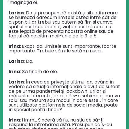
imaginația ei.
Larisa
: Da și presupun că există și situații în care
se blurează oarecum limitele astea între cât de
disponibili ar trebui sau putem să fim și cumva
spațiul nostru personal, viața noastră care nu
este legată de prezența noastră online sau de
faptul că ne citim mail-urile de la 9 la 5.
Irina
:
Exact, da. Limitele sunt importante, foarte
importante. Trebuie să ni le setăm musai.
Larisa
: Da.
Irina
: Să ținem de ele.
Larisa
: În ceea ce privește ultimul an, având în
vedere că situația internațională a avut de suferit
de pe urma pandemiei și lockdown-urilor și
măsurilor aferente, crezi că s-a schimbat cumva
rolul sau măsura sau modul în care este… în care
sunt utilizate platformele de social media, poate
în special pentru tineri?
Irina
:
Hmm… Sinceră să fiu, nu știu ce să-ți
răspund la întrebarea asta. Presupun că s-au