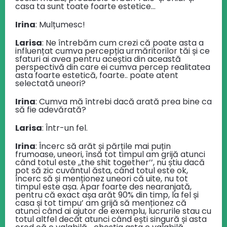
casa ta sunt toate foarte estetice…
Irina
: Mulțumesc!
Larisa
: Ne întrebăm cum crezi că poate asta a
influențat cumva percepția urmăritorilor tăi și ce
sfaturi ai avea pentru aceștia din această
perspectivă din care ei cumva percep realitatea
asta foarte estetică, foarte.. poate atent
selectată uneori?
Irina
: Cumva mă întrebi dacă arată prea bine ca
să fie adevărată?
Larisa
: Într-un fel.
Irina
: Încerc să arăt și părțile mai puțin
frumoase, uneori, însă tot timpul am grijă atunci
când totul este ,,the shit together’’, nu știu dacă
pot să zic cuvântul ăsta, când totul este ok,
încerc să și menționez uneori că uite, nu tot
timpul este așa. Apar foarte des nearanjată,
pentru că exact așa arăt 90% din timp, la fel și
casa și tot timpu’ am grijă să menționez că
atunci când ai ajutor de exemplu, lucrurile stau cu
totul altfel decât atunci când ești singură și asta