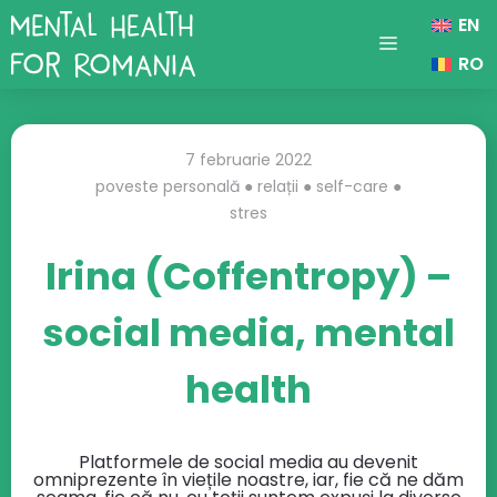
Sari
EN
la
conținut
Menu
RO
7 februarie 2022
poveste personală
●
relații
●
self-care
●
stres
Irina (Coffentropy) –
social media, mental
health
Platformele de social media au devenit
omniprezente în viețile noastre, iar, fie că ne dăm