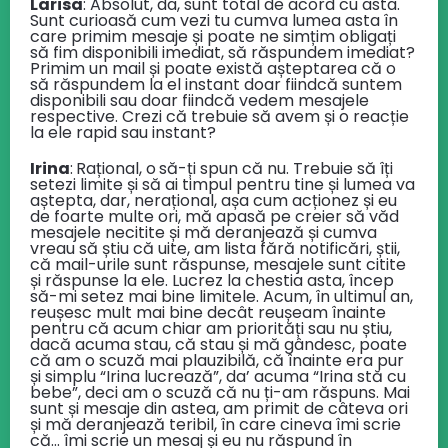
Larisa
: Absolut, da, sunt total de acord cu asta.
Sunt curioasă cum vezi tu cumva lumea asta în
care primim mesaje și poate ne simțim obligați
să fim disponibili imediat, să răspundem imediat?
Primim un mail și poate există așteptarea că o
să răspundem la el instant doar fiindcă suntem
disponibili sau doar fiindcă vedem mesajele
respective. Crezi că trebuie să avem și o reacție
la ele rapid sau instant?
Irina
:
Rațional, o
să-ți spun că nu. Trebuie să îți
setezi limite și să ai timpul pentru tine și lumea va
aștepta, dar, nerațional, așa cum acționez și eu
de foarte multe ori, mă apasă pe creier să văd
mesajele necitite și mă deranjează și cumva
vreau să știu că uite, am lista fără notificări, știi,
că mail-urile sunt răspunse, mesajele sunt citite
și răspunse la ele. Lucrez la chestia asta, încep
să-mi setez mai bine limitele. Acum, în ultimul an,
reușesc mult mai bine decât reușeam înainte
pentru că acum chiar am priorități sau nu știu,
dacă acuma stau, că stau și mă gândesc, poate
că am o scuză mai plauzibilă, că înainte era pur
și simplu “Irina lucrează”, da’ acuma “Irina stă cu
bebe”, deci am o scuză că nu ți-am răspuns. Mai
sunt și mesaje din astea, am primit de câteva ori
și mă deranjează teribil, în care cineva îmi scrie
că… îmi scrie un mesaj și eu nu răspund în