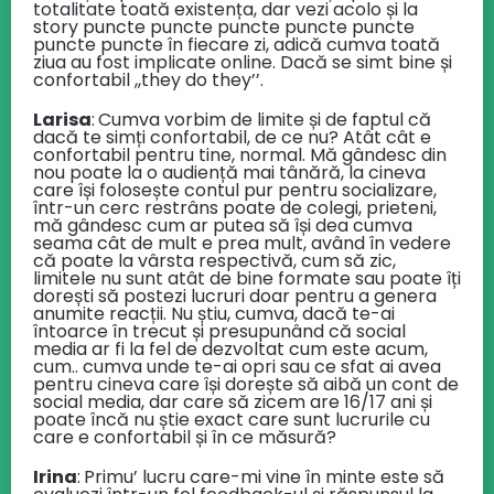
totalitate toată existența, dar vezi acolo și la
story puncte puncte puncte puncte puncte
puncte puncte în fiecare zi, adică cumva toată
ziua au fost implicate online. Dacă se simt bine și
confortabil ,,they do they’’.
Larisa
:
Cumva vorbim de limite și de faptul că
dacă te simți confortabil, de ce nu? Atât cât e
confortabil pentru tine, normal. Mă gândesc din
nou poate la o audiență mai tânără, la cineva
care își folosește contul pur pentru socializare,
într-un cerc restrâns poate de colegi, prieteni,
mă gândesc cum ar putea să își dea cumva
seama cât de mult e prea mult, având în vedere
că poate la vârsta respectivă, cum să zic,
limitele nu sunt atât de bine formate sau poate îți
dorești să postezi lucruri doar pentru a genera
anumite reacții. Nu știu, cumva, dacă te-ai
întoarce în trecut și presupunând că social
media ar fi la fel de dezvoltat cum este acum,
cum.. cumva unde te-ai opri sau ce sfat ai avea
pentru cineva care își dorește să aibă un cont de
social media, dar care să zicem are 16/17 ani și
poate încă nu știe exact care sunt lucrurile cu
care e confortabil și în ce măsură?
Irina
:
Primu’ lucru care-mi vine în minte este să