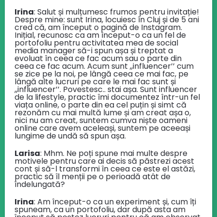
Irina
: Salut și mulțumesc frumos pentru invitație!
Despre mine: sunt Irina, locuiesc în Cluj și de 5 ani
cred că, am început o pagină de Instagram.
Inițial, recunosc ca am început-o ca un fel de
portofoliu pentru activitatea mea de social
media manager să-i spun așa și treptat a
evoluat în ceea ce fac acum sau o parte din
ceea ce fac acum. Acum sunt ,,influencer’’ cum
se zice pe la noi, pe lângă ceea ce mai fac, pe
lângă alte lucruri pe care le mai fac sunt și
,,influencer’’. Povestesc.. stai așa. Sunt influencer
de la lifestyle, practic îmi documentez într-un fel
viața online, o parte din ea cel puțin și simt că
rezonăm cu mai multă lume și am creat așa o,
nici nu am creat, suntem cumva niște oameni
online care avem aceleași, suntem pe aceeași
lungime de undă să spun așa.
Larisa
: Mhm. Ne poți spune mai multe despre
motivele pentru care ai decis să păstrezi acest
cont și să-l transformi în ceea ce este el astăzi,
practic să îl menții pe o perioadă atât de
îndelungată?
Irina
: Am început-o ca un experiment și, cum îți
spuneam, ca un portofoliu, dar după asta am