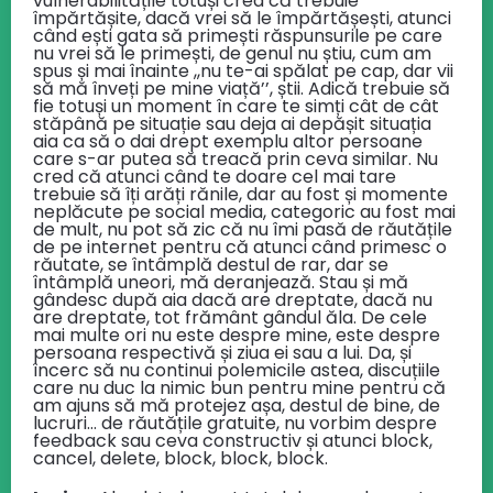
vulnerabilitățile totuși cred că trebuie
împărtășite, dacă vrei să le împărtășești, atunci
când ești gata să primești răspunsurile pe care
nu vrei să le primești, de genul nu știu, cum am
spus și mai înainte ,,nu te-ai spălat pe cap, dar vii
să mă înveți pe mine viață’’, știi. Adică trebuie să
fie totuși un moment în care te simți cât de cât
stăpână pe situație sau deja ai depășit situația
aia ca să o dai drept exemplu altor persoane
care s-ar putea să treacă prin ceva similar. Nu
cred că atunci când te doare cel mai tare
trebuie să îți arăți rănile, dar au fost și momente
neplăcute pe social media, categoric au fost mai
de mult, nu pot să zic că nu îmi pasă de răutățile
de pe internet pentru că atunci când primesc o
răutate, se întâmplă destul de rar, dar se
întâmplă uneori, mă deranjează. Stau și mă
gândesc după aia dacă are dreptate, dacă nu
are dreptate, tot frământ gândul ăla. De cele
mai multe ori nu este despre mine, este despre
persoana respectivă și ziua ei sau a lui. Da, și
încerc să nu continui polemicile astea, discuțiile
care nu duc la nimic bun pentru mine pentru că
am ajuns să mă protejez așa, destul de bine, de
lucruri… de răutățile gratuite, nu vorbim despre
feedback sau ceva constructiv și atunci block,
cancel, delete, block, block, block.