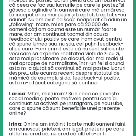
început să postez lucruri pentru că am observat
că ceea ce fac sau lucrurile pe care le postez își
găsesc o oglindire în oamenii care mă urmăresc.
La început erau mai puțini și treptat, treptat s-au
adunat. Nu am avut ca scop neapărat să adun un
,,following’’ mare, mi se pare că 20.000 de
oameni câți am acuma este un număr foarte
mare, dar am continuat tocmai din cauza
feedback-ului pozitiv pe care l-am avut pentru
că spune lumea sau, nu știu, cel puțin feedback-
ul pe care l-am primit este că nu sunt suficiente
voci care să exprime realitatea vieții de zi cu zi,
asta mai plictisitoare pe alocuri, dar mai reală și
mai aproape de normalitate, într-un fel și atunci
asta m-a ajutat să continui, să mai postez lucruri
despre… uite acuma recent despre statutul de
mămică de exemplu și da, feedback-ul pozitiv,
asta m-a făcut categoric să continui.
Larisa
: Mhm, mulțumim! Și în ceea ce privește
social media și poate motivele pentru care ai
continuat sa activezi pe Instagram, pe YouTube,
care ai spune că sunt beneficiile unei prezențe
online?
Irina
: Online am întâlnit foarte mulți oameni faini,
am cunoscut prieteni, am legat prietenii pe care
altfel nu cred că, nu cred că altfel s-ar fi