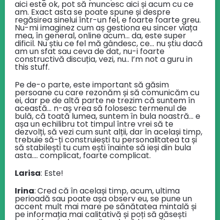
aici este ok, pot să muncesc aici și acum cu ce
am. Exact asta se poate spune și despre
regăsirea sinelui într-un fel, e foarte foarte greu.
Nu-mi imaginez cum aș gestiona eu sincer viața
mea, în general, online acum… da, este super
dificil. Nu știu ce fel mă gândesc, ce… nu știu dacă
am un sfat sau ceva de dat, nu-i foarte
constructivă discuția, vezi, nu.. I’m not a guru in
this stuff.
Pe de-o parte, este important să găsim
persoane cu care rezonăm și să comunicăm cu
ei, dar pe de altă parte ne trezim că suntem în
această… n-aș vrea să folosesc termenul de
bulă, că toată lumea, suntem în bula noastră… e
așa un echilibru tot timpul între vrei să te
dezvolți, să vezi cum sunt alții, dar în același timp,
trebuie să-ți construiești tu personalitatea ta și
să stabilești tu cum ești înainte să ieși din bula
asta…. complicat, foarte complicat.
Larisa
: Este!
Irina
:
Cred că în același timp, acum, ultima
perioadă sau poate așa observ eu, se pune un
accent mult mai mare pe sănătatea mintală și
pe informația mai calitativă și poți să găsești