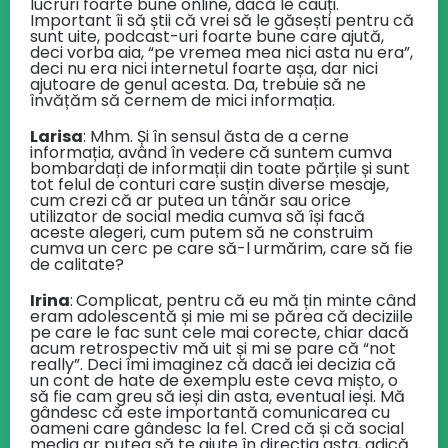
lucruri foarte bune online, dacă le cauți.
Important îi să știi că vrei să le găsești pentru că
sunt uite, podcast-uri foarte bune care ajută,
deci vorba aia, “pe vremea mea nici asta nu era”,
deci nu era nici internetul foarte așa, dar nici
ajutoare de genul acesta. Da, trebuie să ne
învățăm să cernem de mici informația.
Larisa
: Mhm. Și în sensul ăsta de a cerne
informația, având în vedere că suntem cumva
bombardați de informații din toate părțile și sunt
tot felul de conturi care susțin diverse mesaje,
cum crezi că ar putea un tânăr sau orice
utilizator de social media cumva să își facă
aceste alegeri, cum putem să ne construim
cumva un cerc pe care să-l urmărim, care să fie
de calitate?
Irina
:
Complicat, pentru că eu mă țin minte când
eram adolescentă și mie mi se părea că deciziile
pe care le fac sunt cele mai corecte, chiar dacă
acum retrospectiv mă uit și mi se pare că “not
really”. Deci îmi imaginez că dacă iei decizia că
un cont de hate de exemplu este ceva mișto, o
să fie cam greu să ieși din asta, eventual ieși. Mă
gândesc că este importantă comunicarea cu
oameni care gândesc la fel. Cred că și că social
media ar putea să te ajute în direcția asta, adică