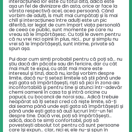
interacțiunea lor este cu totul alta, adică este
așa un fel de divinizare din asta, orice ar face la
vârsta respectivă acel, acea persoană. Când
vorbim de adulți, îs mult mai cumpătați și îs mai
chill și interacțiunea între adulți este un pic
diferită, iar legat de cum împart viața personală
de ceea ce public, sunt momente pe care nu
vreau să le împărtășesc. Cu toții le avem pentru
că nu vrei nici opinii în plus, nici… pur și simplu nu
vrei să le împărtășești, sunt intime, private să
spun așa.
Pui doar cum simți probabil pentru că poți să… nu
știu dacă din păcate sau din fericire, dar cu cât
mai mult te expui, cu atât mai mare este
interesul și tinzi, dacă nu, iarăși vorbim despre
limite, dacă nu-ți setezi limitele să știi până unde
ești gata să împărtășești, riști să pici în zona aia
inconfortabilă și pentru tine și atunci într-adevăr
chemi oamenii în casa ta și intră oricine cu
papucii, cu bocancii de noroi sau… Adică trebuie
neapărat să îți setezi cred că niște limite, să-ți
dai seama până unde ești gata să împărtășești și
până unde ești gata să auzi lucruri într-un fel
despre tine. Dacă vrei, poți să împărtășești…
adică, dacă te simți confortabil, poți să
povestești absolut tot pentru că sunt persoane
care își expun… clar, nici ei, ele nu-și spun în