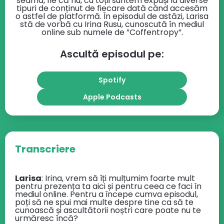
seama, fie că nu, cu toții suntem expuși la diverse
tipuri de conținut de fiecare dată când accesăm
o astfel de platformă. În episodul de astăzi, Larisa
stă de vorbă cu Irina Rusu, cunoscută în mediul
online sub numele de ”Coffentropy”.
Ascultă episodul pe:
Spotify
Apple Podcasts
Transcriere
Larisa
: Irina, vrem să îți mulțumim foarte mult
pentru prezența ta aici și pentru ceea ce faci în
mediul online. Pentru a începe cumva episodul,
poți să ne spui mai multe despre tine ca să te
cunoască și ascultătorii noștri care poate nu te
urmăresc încă?