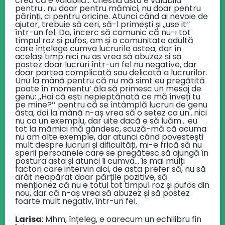
cred că e valabilă… chestia asta e valabilă
pentru.. nu doar pentru mămici, nu doar pentru
părinți, ci pentru oricine. Atunci când ai nevoie de
ajutor, trebuie să ceri, să-l primești și ,,use it’’
într-un fel. Da, încerc să comunic că nu-i tot
timpul roz și pufos, am și o comunitate adultă
care înțelege cumva lucrurile astea, dar în
același timp nici nu aș vrea să abuzez și să
postez doar lucruri într-un fel nu negative, dar
doar partea complicată sau delicată a lucrurilor.
Unu la mână pentru că nu mă simt eu pregătită
poate în momentu’ ăla să primesc un mesaj de
genu: ,,Hai că ești nepieptănată ce mă înveți tu
pe mine?’’ pentru că se întâmplă lucruri de genu
ăsta, doi la mână n-aș vrea să o setez ca un…nici
nu ca un exemplu, dar uite dacă e să luăm… eu
tot la mămici mă gândesc, scuză-mă că acuma
nu am alte exemple, dar atunci când povestești
mult despre lucruri și dificultăți, mi-e frică să nu
sperii persoanele care se pregătesc să ajungă în
postura asta și atunci îi cumva… îs mai mulți
factori care intervin aici, de asta prefer să, nu să
arăt neapărat doar părțile pozitive, să
menționez că nu e totul tot timpul roz și pufos din
nou, dar că n-aș vrea să abuzez și să postez
foarte mult negativ, într-un fel.
Larisa
: Mhm, înțeleg, e oarecum un echilibru fin