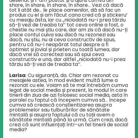
desenat și l-am postat și a ajuns cumva din
share, în share, în share, în share… Vezi că dacă
tot îi atât de… le place oamenilor, dă să fac un
produs cu el și am făcut cana cred că și stickeru’
cu mesaju ăsta, iar cu ,,niciodată nu-i prea târziu
să-ți vezi de treaba ta’’ tot ceva online a fost, o
chestie nu mai știu care, dar am zis că dacă nu-ți
place contul cuiva sau dacă nu rezonezi sau
dacă, nu știu, nu ai ceva constructiv de spus,
pentru că nu-i neapărat totul despre a fi
optimist și jovial și prieten cu toată lumea, dar
dacă vrei să corectezi sau să spui ceva
constructiv e una, dar altfel ,,niciodată nu-i prea
târziu să-ți vezi de treaba ta’’.
Larisa
: Cu siguranță, da. Chiar am rezonat cu
mesajele astea, în mod evident multă lume a
rezonat cu ele. Voiam să te mai întrebăm cumva
legat de social media și prezent, la modul în care
tinerii din ziua de azi folosesc social media, asta în
paralel cu faptul că începem cumva să… începe
cumva să crească conștientizarea asupra
problemelor sau tulburărilor de sănătate
mintală și asupra faptului că cu toții avem o
sănătate mintală până la urmă. Cum crezi, dacă
crezi că sunt influențați într-un fel tinerii de social
media?