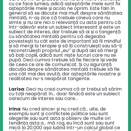
cu ce face lumea, adică așteptările mele sunt fix
așteptările mele și acolo ne oprim. Este fain în
general să se discute mai mult despre sănătatea
mintală, n-aș zice că trebuie cineva care nu
simte și nu are nici o relevanță cu asta pentru că
într-adevăr este un subiect interesant și este un
subiect de interes, dar trebuie să ai și o tangență
cu sănătatea mintală pentru că degeaba
povestești tu cât este de important să fii mindful
și să mergi la terapie și să îți construiești sau să-ți
reconstruiești propriul ,,eu’’ și după aia să mergi
să bați copiii, adică sunt niște lucruri care nu se
pupă. Deci cumva trebuie să fie fiecare își vede
de ceea ce are de comunicat. Și cu siguranță
discuția despre sănătatea mintală trebuie să fie
una cât mai des avută, dar așteptările noastre și
realitatea nu-s neapărat tangente.
Larisa
:
Deci nu crezi cumva că ar trebui să sărim
cu toții neapărat în… doar fiindcă este un subiect
oarecum de interes sau care…
Irina
:
Nu cred sincer și nu cred că… uite, de
exemplu sunt și conflictele politice sau sunt
alegerile sau sunt asta și observ de multe ori
tendința asta a… mă rog, eu încă sunt sau sunt
mică la 20.000 așa luând într-un calcul global ce