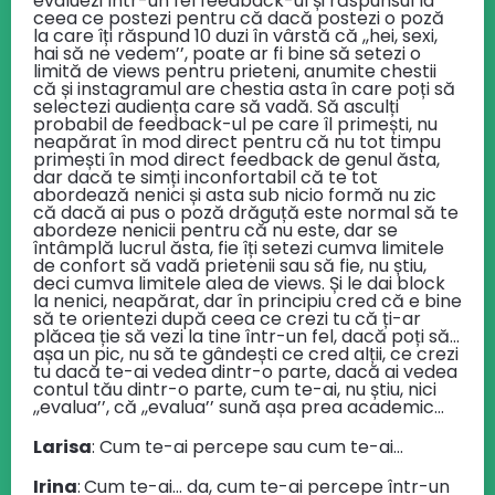
evaluezi într-un fel feedback-ul și răspunsul la
ceea ce postezi pentru că dacă postezi o poză
la care îți răspund 10 duzi în vârstă că ,,hei, sexi,
hai să ne vedem’’, poate ar fi bine să setezi o
limită de views pentru prieteni, anumite chestii
că și instagramul are chestia asta în care poți să
selectezi audiența care să vadă. Să asculți
probabil de feedback-ul pe care îl primești, nu
neapărat în mod direct pentru că nu tot timpu
primești în mod direct feedback de genul ăsta,
dar dacă te simți inconfortabil că te tot
abordează nenici și asta sub nicio formă nu zic
că dacă ai pus o poză drăguță este normal să te
abordeze nenicii pentru că nu este, dar se
întâmplă lucrul ăsta, fie îți setezi cumva limitele
de confort să vadă prietenii sau să fie, nu știu,
deci cumva limitele alea de views. Și le dai block
la nenici, neapărat, dar în principiu cred că e bine
să te orientezi după ceea ce crezi tu că ți-ar
plăcea ție să vezi la tine într-un fel, dacă poți să…
așa un pic, nu să te gândești ce cred alții, ce crezi
tu dacă te-ai vedea dintr-o parte, dacă ai vedea
contul tău dintr-o parte, cum te-ai, nu știu, nici
,,evalua’’, că ,,evalua’’ sună așa prea academic…
Larisa
: Cum te-ai percepe sau cum te-ai…
Irina
:
Cum te-ai… da, cum te-ai percepe într-un