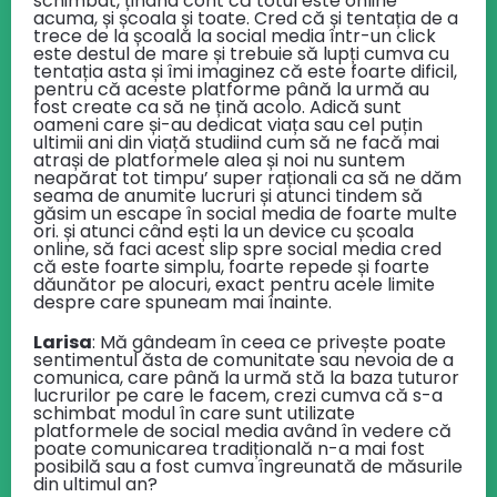
schimbat, ținând cont că totul este online
acuma, și școala și toate. Cred că și tentația de a
trece de la școală la social media într-un click
este destul de mare și trebuie să lupți cumva cu
tentația asta și îmi imaginez că este foarte dificil,
pentru că aceste platforme până la urmă au
fost create ca să ne țină acolo. Adică sunt
oameni care și-au dedicat viața sau cel puțin
ultimii ani din viață studiind cum să ne facă mai
atrași de platformele alea și noi nu suntem
neapărat tot timpu’ super raționali ca să ne dăm
seama de anumite lucruri și atunci tindem să
găsim un escape în social media de foarte multe
ori. și atunci când ești la un device cu școala
online, să faci acest slip spre social media cred
că este foarte simplu, foarte repede și foarte
dăunător pe alocuri, exact pentru acele limite
despre care spuneam mai înainte.
Larisa
: Mă gândeam în ceea ce privește poate
sentimentul ăsta de comunitate sau nevoia de a
comunica, care până la urmă stă la baza tuturor
lucrurilor pe care le facem, crezi cumva că s-a
schimbat modul în care sunt utilizate
platformele de social media având în vedere că
poate comunicarea tradițională n-a mai fost
posibilă sau a fost cumva îngreunată de măsurile
din ultimul an?