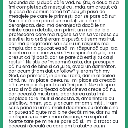
secunda doi și după care văd, nu știu, a doua zi că
îmi completează mesajul cu ,,mda, am crezut că
îți pasă de comunitatea ta’’ sau ,,îți pasă de
mesajele pe care le primești, dar se pare că nu’’.
Sau odată am primit un mail, îți zic că mă
deranjează, deci mă deranjează dacă le țin
minte așa în detaliu, am primit un mail de la o
profesoară care mă rugase să vin să vorbesc cu
elevii ei la o oră și eram dispusă, citisem mail-ul,
dar mă pregăteam să îi scriu un răspuns mai
amplu, dar a apucat ea să-mi răspundă dup-aia,
înaintea mea cumva, și să-mi spună că ,,da, am
crezut că îți pasă, dar se pare că ești și tu ca și
restul’’. Nu știu ce înseamnă asta, dar presupun
că nu era de bine și că ,,uite, aveai un admirator,
dar acum ți-am dat unfollow’’ și eram “oh my
God, ce primesc”, în primul rând, dar în al doilea
rând, nu-mi place ideea, nu-mi place să creadă
că nu-mi pasă, pentru că îmi pasă. Nu-i despre
asta și mă deranjează când cineva crede că nu,
dar această mustrare, abordarea asta îmi
displace tare mult și această, zi, amenințare cu
unfollow, hmm, șoc, și oricum m-am simțit… I-am
scris până la urmă mailul doamnei, cu detalii cine
ar putea să ajute mai bine decât mine, dar nu mi-
a răspuns, nu mi-a mai răspuns, s-a supărat
foarte tare pe mine se pare că și… m-a tratat cu
aceeași răceală cu care am tratat-o eu, în