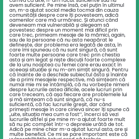
cumva că uite, n-am făcut suficiente sau nu
avem suficient. Pe mine însă, cel puțin în ultimul
an, m-a ajutat social media tocmai din cauza
comunității despre care îți povesteam, adică
oamenilor care mă urmăresc. Și atunci când
deveneam mai vulnerabilă și alegeam să
povestesc despre un moment mai dificil prin
care trec, primeam mesaje de la mămici, again,
sau de la persoane că nu asta neapărat le
definește, dar problema era legată de asta, în
care îmi spuneau că nu sunt singură, că sunt
foarte multe persoane care trec prin chestia
asta și am legat și niște discuții foarte complexe
de la unu noaptea cu femei care erau exact în
aceeași situație și nu m-am simțit singură. Pentru
că înainte de a deschide subiectul ăsta și înainte
de a primi mesajele respective, mă simțeam că
numai mie mi se întâmplă, că nu vorbește nimeni
despre lucrurile astea dificile, acele lucruri prin
care treceam, că așa fiecare are problemele lui
și mă simțeam că sunt singură, că nu-s
suficientă, că fac lucrurile greșit, dar când
primești mesaje în care cineva sincer îți spune că
,,uite, situația mea cum a fost’’, încerci să vezi
lucrurile altfel și pe mine m-a ajutat foarte mult
să nu pic complet într-o depresie urâtă de tot.
Adică pe mine chiar m-a ajutat lucrul asta, are și
multe beneficii. Ce mi se pare important este că