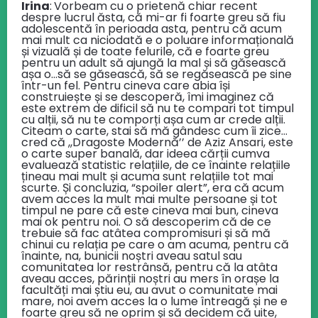
Irina
:
Vorbeam cu o prietenă chiar recent
despre lucrul ăsta, că mi-ar fi foarte greu să fiu
adolescentă în perioada asta, pentru că acum
mai mult ca niciodată e o poluare informațională
și vizuală și de toate felurile, că e foarte greu
pentru un adult să ajungă la mal și să găsească
așa o…să se găsească, să se regăsească pe sine
într-un fel. Pentru cineva care abia își
construiește și se descoperă, îmi imaginez că
este extrem de dificil să nu te compari tot timpul
cu alții, să nu te comporți așa cum ar crede alții.
Citeam o carte, stai să mă gândesc cum îi zice…
cred că ,,Dragoste Modernă’’ de Aziz Ansari, este
o carte super banală, dar ideea cărții cumva
evaluează statistic relațiile, de ce înainte relațiile
țineau mai mult și acuma sunt relațiile tot mai
scurte. Și concluzia, “spoiler alert”, era că acum
avem acces la mult mai multe persoane și tot
timpul ne pare că este cineva mai bun, cineva
mai ok pentru noi. O să descoperim că de ce
trebuie să fac atâtea compromisuri și să mă
chinui cu relația pe care o am acuma, pentru că
înainte, na, bunicii noștri aveau satul sau
comunitatea lor restrânsă, pentru că la atâta
aveau acces, părinții noștri au mers în orașe la
facultăți mai știu eu, au avut o comunitate mai
mare, noi avem acces la o lume întreagă și ne e
foarte greu să ne oprim și să decidem că uite,