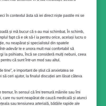
ci în contextul ăsta să iei direct niște pastile mi se
erioadă și mă bucur că s-au mai schimbat. În schimb,
lul fapt că e ok să-l ia pentru orice, același lucru o
e, nu neapărat și specialistul din spatele
ntr-adevăr le e unora mult mai confortabil să
i la psihiatru, încă se consideră mulți nebuni, ceea
 pentru că sunt într-un mod sau altul.
 de tine”, e important de știut că anxietatea se
să ceri ajutor, la finalul discuției am lăsat câteva
tremur, în sensul că îmi tremură mâinile sau îmi
lui, care nu sunt neapărat de cauză medicală și atunci
eala sau tensiunea arterială, bătăile rapide ale