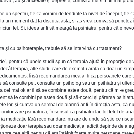
evăr, au și anxietate și depresie, cumva a mers mult mai profun
e un spectru, fie că vorbim de tendințe la nivel de început, fie c
m la un moment dat la discuția asta, și aș vrea cumva să puncte
iciun fel. Și, ideea ar fi să meargă la psihiatru, pentru că e nevo
ate și cu psihoterapie, trebuie să se intervină cu tratament?
de”, pentru că unele studii spun că terapia ajută în proporție d
 decât terapia, alte studii care de exemplu arată că doar un simp
t medicamentos. Însă recomandarea mea ar fi ca persoanele care
ă consulte pe.. consulte un psiholog sau un psihiatru și ulteri
va cel mai ok ar fi să se combine astea două, pentru că mi-e greu
ient să le combini pe astea două și să-ncerci și părerea psihiatru
ele lor, și cumva un semnal de alarmă ar fi în direcția asta, că n
monitorizare psihiatrică, în sensul că psihiatrii fac tot felul de 
 ia medicație fără recomandare, nu are de unde să știe ce riscuri
ioneze doar terapia sau doar medicația, adică depinde de aleger
sau spre cealaltă pentru că am întâlnit foarte multe persoane care