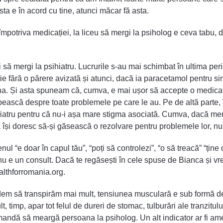
sta e în acord cu tine, atunci măcar fă asta.
mpotriva medicației, la liceu să mergi la psiholog e ceva tabu, de
i să mergi la psihiatru. Lucrurile s-au mai schimbat în ultima p
e fără o părere avizată și atunci, dacă ia paracetamol pentru simp
na. Și asta spuneam că, cumva, e mai ușor să accepte o medicați
bească despre toate problemele pe care le au. Pe de altă parte, î
hiatru pentru că nu-i așa mare stigma asociată. Cumva, dacă merg
 își doresc să-și găsească o rezolvare pentru problemele lor, nu
ul “e doar în capul tău”, “poți să controlezi”, “o să treacă” “ține
nu e un consult. Dacă te regăsești în cele spuse de Bianca și vrei 
ealthforromania.org.
dem să transpirăm mai mult, tensiunea musculară e sub formă de 
, timp, apar tot felul de dureri de stomac, tulburări ale tranzitu
andă să meargă persoana la psiholog. Un alt indicator ar fi ameț