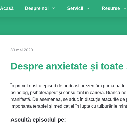
Acasă
Despre noi
Servicii
Resurse
30 mai 2020
Despre anxietate și toate s
În primul nostru episod de podcast prezentăm prima parte 
psiholog, psihoterapeut și consultant in carieră. Bianca n
manifestă. De asemenea, se aduc în discuție atacurile de p
importanța terapiei și medicației în lupta cu tulburările mint
Ascultă episodul pe: