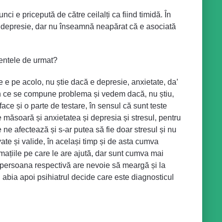
ci e pricepută de către ceilalți ca fiind timidă. În
a o depresie, dar nu înseamnă neapărat că e asociată
amentele de urmat?
e e pe acolo, nu știe dacă e depresie, anxietate, da’
din ce se compune problema și vedem dacă, nu știu,
e și o parte de testare, în sensul că sunt teste
 măsoară și anxietatea și depresia și stresul, pentru
ne afectează și s-ar putea să fie doar stresul și nu
vate și valide, în același timp și de asta cumva
ormațiile pe care le are ajută, dar sunt cumva mai
ă persoana respectivă are nevoie să meargă și la
 abia apoi psihiatrul decide care este diagnosticul