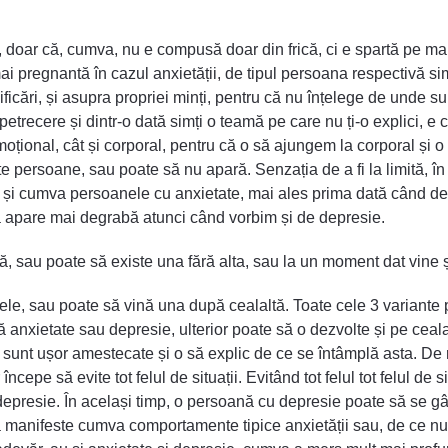
, doar că, cumva, nu e compusă doar din frică, ci e spartă pe mai 
i pregnantă în cazul anxietății, de tipul persoana respectivă sim
ficări, și asupra propriei minți, pentru că nu înțelege de unde su
petrecere și dintr-o dată simți o teamă pe care nu ți-o explici, e cl
țional, cât și corporal, pentru că o să ajungem la corporal și o 
e persoane, sau poate să nu apară. Senzația de a fi la limită, în s
nu, și cumva persoanele cu anxietate, mai ales prima dată când d
cumva apare mai degrabă atunci când vorbim și de depresie.
, sau poate să existe una fără alta, sau la un moment dat vine 
ele, sau poate să vină una după cealaltă. Toate cele 3 variante p
 anxietate sau depresie, ulterior poate să o dezvolte și pe ceala
unt ușor amestecate și o să explic de ce se întâmplă asta. De 
cepe să evite tot felul de situații. Evitând tot felul tot felul de s
n depresie. În același timp, o persoană cu depresie poate să se
 să manifeste cumva comportamente tipice anxietății sau, de ce n