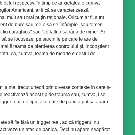
 obiectul respectiv, în timp ce anxietatea e cumva
gilor Americani, ar fi că se caracterizează
 mai mult sau mai puțin raționale. Oricum ar fi, sunt
ient de bun” sau “ce-o să se întâmple” sau temeri
 fiu caraghios” sau “ceilalți o să râdă de mine”. Ar
, să se focuseze, pe sarcinile pe care le are de
 mai fi teama de pierderea controlului și, inconștient
 pentru că, cumva, teama de moarte e destul de
m, a mai trecut uneori prin diverse contexte în care s-
 se reactivează acest tip de traumă sau, cumva, i se
igger real, de tipul atacurile de panică pot să apară
 să fie fără un trigger real, adică triggerul nu
 se activeze un atac de panică. Deci nu apare neapărat