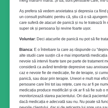
merg mână-n mână. Și da, sunt persoane care, într-ad
Aș prefera să vedem anxietatea și depresia ca fiind p
un consult psihiatric pentru că, știu că o să ajunge
care suferă de atacuri de panică și nu le tratează în n
super ok și persoana își revine foarte ușor.
Voluntar
: Deci atacurile de panică nu pot să fie trat
Bianca
: E o întrebare la care aș răspunde cu “depin
alte studii care susțin că e mai importantă medicația
nevoie să intervii foarte tare pe parte de tratamen
consideră ca având tendințe depresive sau anxioase s
caz e nevoie fie de medicație, fie de terapie, și cum
panică, sau doar prin terapie. Uneori e mult mai efic
persoane care îmi tot iau rețete, care nu ar fi pe num
medicația produce modificări și ok ar fi să fie sub o 
monitorizează starea pacientului. Ori dacă pacientul
dacă medicația e adecvată sau nu. Nu poate să funcț
nevoile clientului, dar și de reticența lui spre una 