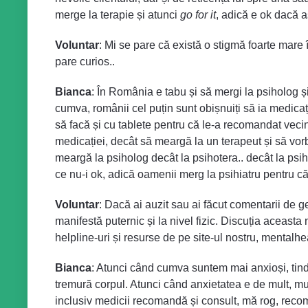
merge la terapie și atunci
go for it
, adică e ok dacă a
Voluntar
: Mi se pare că există o stigmă foarte mare î
pare curios..
Bianca
: În România e tabu și să mergi la psiholog ș
cumva, românii cel puțin sunt obișnuiți să ia medicați
să facă și cu tablete pentru că le-a recomandat veci
medicației, decât să meargă la un terapeut și să vor
meargă la psiholog decât la psihotera.. decât la psi
ce nu-i ok, adică oamenii merg la psihiatru pentru că
Voluntar
: Dacă ai auzit sau ai făcut comentarii de gen
manifestă puternic și la nivel fizic. Discuția aceasta 
helpline-uri și resurse de pe site-ul nostru, mentalh
Bianca
: Atunci când cumva suntem mai anxioși, tin
tremură corpul. Atunci când anxietatea e de mult, mult
inclusiv medicii recomandă și consult, mă rog, recom