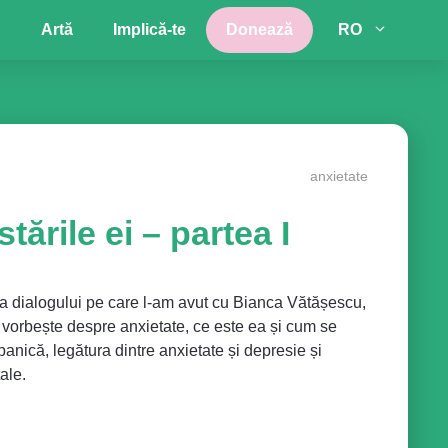
Artă
Implică-te
Donează
RO
anxietate
tările ei – partea I
a dialogului pe care l-am avut cu Bianca Vătășescu,
e vorbește despre anxietate, ce este ea și cum se
anică, legătura dintre anxietate și depresie și
ale.