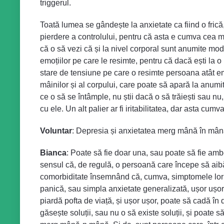
triggerul.
Toată lumea se gândește la anxietate ca fiind o frică
pierdere a controlului, pentru că asta e cumva cea ma
că o să vezi că și la nivel corporal sunt anumite modi
emoțiilor pe care le resimte, pentru că dacă ești la o 
stare de tensiune pe care o resimte persoana atât emo
mâinilor și al corpului, care poate să apară la anumit
ce o să se întâmple, nu știi dacă o să trăiești sau 
cu ele. Un alt palier ar fi iritabilitatea, dar asta 
Voluntar
: Depresia și anxietatea merg mână în mână
Bianca
: Poate să fie doar una, sau poate să fie amb
sensul că, de regulă, o persoană care începe să aibă
comorbiditate însemnând că, cumva, simptomele lor s
panică, sau simpla anxietate generalizată, ușor ușor în
piardă pofta de viață, și ușor ușor, poate să cadă î
găsește soluții, sau nu o să existe soluții, și poate