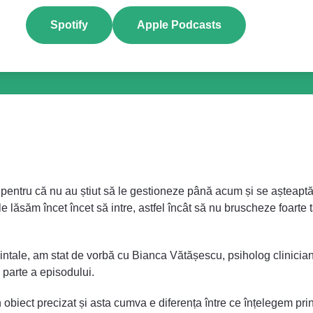
Spotify
Apple Podcasts
pentru că nu au știut să le gestioneze până acum și se așteaptă c
e lăsăm încet încet să intre, astfel încât să nu bruscheze foarte 
 mintale, am stat de vorbă cu Bianca Vătășescu, psiholog clinician
a parte a episodului.
 obiect precizat și asta cumva e diferența între ce înțelegem pri