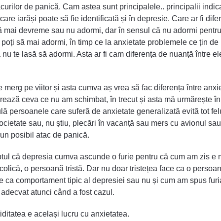
curilor de panică. Cam astea sunt principalele.. principalii indic
, care iarăși poate să fie identificată și în depresie. Care ar fi di
bă mai devreme sau nu adormi, dar în sensul că nu adormi pentr
mai poți să mai adormi, în timp ce la anxietate problemele ce țin 
a nu te lasă să adormi. Asta ar fi cam diferența de nuanță între ele
ile merg pe viitor și asta cumva aș vrea să fac diferența între anx
jorează ceva ce nu am schimbat, în trecut și asta mă urmărește în
ulă persoanele care suferă de anxietate generalizată evită tot fe
 societate sau, nu știu, plecări în vacanță sau mers cu avionul s
un posibil atac de panică.
faptul că depresia cumva ascunde o furie pentru că cum am zis e m
lică, o persoană tristă. Dar nu doar tristețea face ca o persoan
ie ca comportament tipic al depresiei sau nu și cum am spus furi
adecvat atunci când a fost cazul.
iditatea e același lucru cu anxietatea.