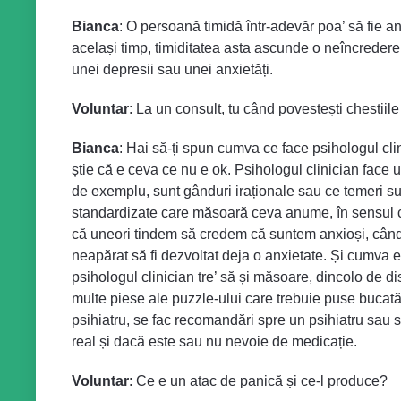
Bianca
: O persoană timidă într-adevăr poa’ să fie anx
același timp, timiditatea asta ascunde o neîncredere 
unei depresii sau unei anxietăți.
Voluntar
: La un consult, tu când povestești chestiil
Bianca
: Hai să-ți spun cumva ce face psihologul clin
știe că e ceva ce nu e ok. Psihologul clinician fac
de exemplu, sunt gânduri iraționale sau ce temeri su
standardizate care măsoară ceva anume, în sensul că 
că uneori tindem să credem că suntem anxioși, când în
neapărat să fi dezvoltat deja o anxietate. Și cumva e 
psihologul clinician tre’ să și măsoare, dincolo de dis
multe piese ale puzzle-ului care trebuie puse bucată
psihiatru, se fac recomandări spre un psihiatru sau 
real și dacă este sau nu nevoie de medicație.
Voluntar
: Ce e un atac de panică și ce-l produce?