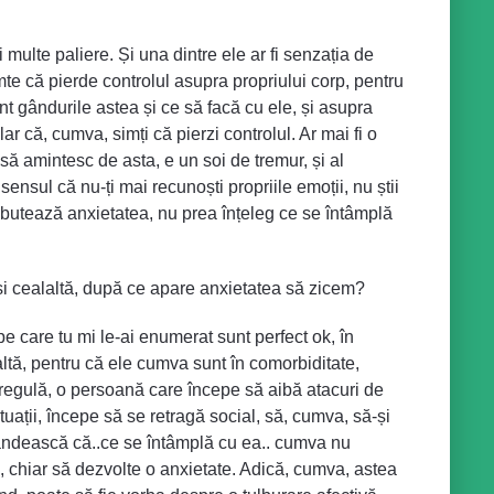
multe paliere. Și una dintre ele ar fi senzația de
te că pierde controlul asupra propriului corp, pentru
nt gândurile astea și ce să facă cu ele, și asupra
ar că, cumva, simți că pierzi controlul. Ar mai fi o
să amintesc de asta, e un soi de tremur, și al
ensul că nu-ți mai recunoști propriile emoții, nu știi
ebutează anxietatea, nu prea înțeleg ce se întâmplă
și cealaltă, după ce apare anxietatea să zicem?
e care tu mi le-ai enumerat sunt perfect ok, în
ltă, pentru că ele cumva sunt în comorbiditate,
regulă, o persoană care începe să aibă atacuri de
ituații, începe să se retragă social, să, cumva, să-și
 gândească că..ce se întâmplă cu ea.. cumva nu
u, chiar să dezvolte o anxietate. Adică, cumva, astea