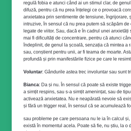
regulă fobia e atunci când ai un stimul clar, de genul
difuză, pentru că nu prea înțelegi ce o provoacă conș
anxietatea prin sentimente de tensiune, îngrijorare, și
intruzive, în sensul că nu prea putem să scăpăm de e
legate de viitor. Sau, dacă e în cadrul unei anxietăți
mai fi dificultăți de concentrare, pentru că atunci câ
îndeplinit, de genul la școală, senzația că mintea a r
sau, conștient pentru unii, ar fi teama de moarte. A
profundă și prin manifestările fizice pe care le res
Voluntar
: Gândurile astea trec involuntar sau sunt t
Bianca
: Da și nu. În sensul că poate să existe trigg
a simțit respins, sau s-a simțit amenințat, sau de tip
activează anxietatea. Nu e neapărată nevoie să existe
și fără un trigger real, în sensul că se acumulează foa
sau probleme pe care persoana nu le ia în calcul și, 
există în momentul acela. Poate să fie, nu știu, la o 