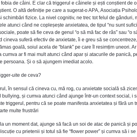
 fobia de câini. E clar că triggerul e câinele și ești conștient de
tient. O altă definiție pe care a sugerat-o APA, Asociația Psiholo
 schimbări fizice. La nivel cognitiv, ne trec tot felul de gânduri,
le atunci când ne copleșește anxietatea, de tipul “nu sunt sufic
 sociale, poate să fie ceva de genul “o să mă fac de râs” sau “o să
nd cineva suferă efectiv de anxietate, îi e greu să se concentreze
ămas goală, soiul acela de “blank” pe care îl resimțim uneori. Ar
sta cumva ar fi mai mult atunci când apar și atacurile de panică,
imte persoana. Și o să ajungem imediat acolo.
rigger-uite de ceva?
erul, în sensul că cineva cu, mă rog, cu anxietate socială să zice
ul bullying, și cumva atunci când ajunge într-un context social, i
 triggerul, pentru că se poate manifesta anxietatea și fără un tr
rte multe frustrări
la un moment dat, ajunge să facă un soi de atac de panică și poate
discuție cu prietenii și totul să fie “flower power” și cumva să i