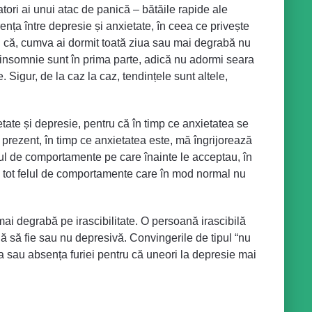
atori ai unui atac de panică – bătăile rapide ale
ferența între depresie și anxietate, în ceea ce privește
u că, cumva ai dormit toată ziua sau mai degrabă nu
de insomnie sunt în prima parte, adică nu adormi seara
. Sigur, de la caz la caz, tendințele sunt altele,
ietate și depresie, pentru că în timp ce anxietatea se
 prezent, în timp ce anxietatea este, mă îngrijorează
lul de comportamente pe care înainte le acceptau, în
au tot felul de comportamente care în mod normal nu
ai degrabă pe irascibilitate. O persoană irascibilă
ă să fie sau nu depresivă. Convingerile de tipul “nu
a sau absența furiei pentru că uneori la depresie mai