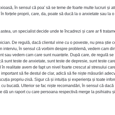
ioasă, în sensul că poa’ să se teme de foarte multe lucruri și atun
în forțele proprii, care, da, poate să ducă la o anxietate sau l
e astea, un specialist decide unde te încadrezi și care ar fi trat
ician. De regulă, dacă clientul vine cu o poveste, nu prea știe c
e un interviu, în sensul că vorbim despre problemă, vedem cam 
nt sau vedem cam care sunt nuanțele. După care, de regulă se fac
sunt teste de anxietate, sunt teste de depresie, sunt teste care
 realitate avem de fapt un nivel foarte crescut al stresului care 
important să fie destul de clar, adică să fie niște măsurări adec
cuția propriu-zisă. Sigur că și intuiția și experiența și toate inf
 cu bucată. Ulterior se fac niște recomandări, în sensul că dac
se dă un raport cu care persoana respectivă merge la psihiatru și