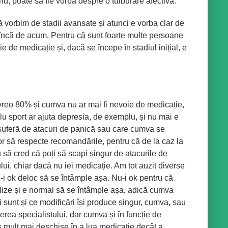
d, poate să fie vorba despre o tulburare afectivă.
ă vorbim de stadii avansate și atunci e vorba clar de
z încă de acum. Pentru că sunt foarte multe persoane
ie de medicație și, dacă se începe în stadiul inițial, e
e vreo 80% și cumva nu ar mai fi nevoie de medicație,
lu sport ar ajuta depresia, de exemplu, și nu mai e
 suferă de atacuri de panică sau care cumva se
or să respecte recomandările, pentru că de la caz la
 să cred că poți să scapi singur de atacurile de
lui, chiar dacă nu iei medicație. Am tot auzit diverse
u-i ok deloc să se întâmple așa. Nu-i ok pentru că
analize și e normal să se întâmple așa, adică cumva
 sunt și ce modificări își produce singur, cumva, sau
ea specialistului, dar cumva și în funcție de
-s mult mai deschise în a lua medicație decât a