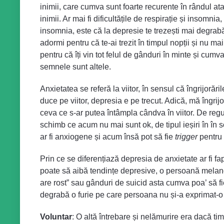
inimii, care cumva sunt foarte recurente în rândul ata
inimii. Ar mai fi dificultățile de respirație și insomnia
insomnia, este că la depresie te trezești mai degra
adormi pentru că te-ai trezit în timpul nopții și nu 
pentru că îți vin tot felul de gânduri în minte și cumv
semnele sunt altele.
Anxietatea se referă la viitor, în sensul că îngrijorăr
duce pe viitor, depresia e pe trecut. Adică, mă îngri
ceva ce s-ar putea întâmpla cândva în viitor. De reg
schimb ce acum nu mai sunt ok, de tipul ieșiri în în
ar fi anxiogene și acum însă pot să fie
trigger
pentru 
Prin ce se diferențiază depresia de anxietate ar fi 
poate să aibă tendințe depresive, o persoană melanco
are rost” sau gânduri de suicid asta cumva poa’ să f
degrabă o furie pe care persoana nu și-a exprimat-o 
Voluntar
: O altă întrebare și nelămurire era dacă tim