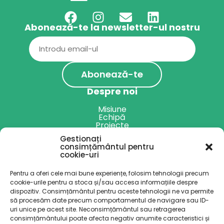
Abonează-te la newsletter-ul nostru
Email
(Required)
Despre noi
Misiune
Echipă
Proiecte
Rapoarte anuale
Gestionați
Servicii
consimțământul pentru
cookie-uri
Harta specialiștilor
Alte servicii
Pentru a oferi cele mai bune experiențe, folosim tehnologii precum
Resurse
cookie-urile pentru a stoca și/sau accesa informațiile despre
dispozitiv. Consimțământul pentru aceste tehnologii ne va permite
Blog
Podcast
să procesăm date precum comportamentul de navigare sau ID-
Implică-te
uri unice pe acest site. Neconsimțământul sau retragerea
consimțământului poate afecta negativ anumite caracteristici și