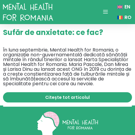
Sari
EN
la
conținut
Menu
RO
Sufăr de anxietate: ce fac?
În luna septembrie, Mental Health for Romania, o
organizație non-guvernamentală dedicată sănătății
mintale în rândul tinerilor a lansat Harta Specialiștilor
Mental Health for Romania. Maria Pascale, Dan Mirea
și Larisa Dinu au lansat acest ONG în 2019 cu dorința de
a crește conștientizarea față de tulburările mintale și
să îmbunătățească accesul la serviciile de
specialitate pentru cei care au nevoie.
Citește tot articolul